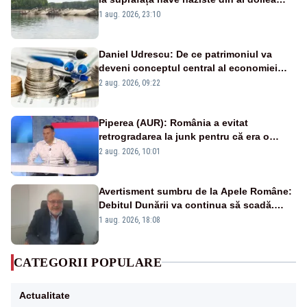
război mondial
1 aug. 2026, 23:10
Daniel Udrescu: De ce patrimoniul va
deveni conceptul central al economiei
viitoare?
2 aug. 2026, 09:22
Piperea (AUR): România a evitat
retrogradarea la junk pentru că era o
catastrofă pentru bănci și fondurile de
2 aug. 2026, 10:01
pensii
Avertisment sumbru de la Apele Române:
Debitul Dunării va continua să scadă.
Cernavodă s-ar putea închide în 4 zile
1 aug. 2026, 18:08
CATEGORII POPULARE
Actualitate