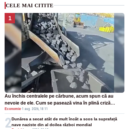
CELE MAI CITITE
1
Au închis centralele pe cărbune, acum spun că au
nevoie de ele. Cum se pasează vina în plină criză
Economie
·
1 aug. 2026, 18:11
energetică
2
Dunărea a secat atât de mult încât a scos la suprafață
nave naziste din al doilea război mondial