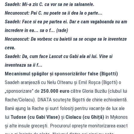
Saadeh: Mi-a zis C. ca vor sa ne ia saloanele.
Necunoscut: Pai C. nu poate sa ii dea la o parte...
Saadeh: Face si ea pe partea ei. Dar e cam vagaboanda nu am
incredere in ea... sa o f... (rade)
Necunoscut: Da vorbesc cu baietii sa se ocupe sa le inventeze
ceva.
Saadeh: Da, cum face Lascut cu Gabi ala al lui. Vine si
inventeaza sa ii f...
Mecanismul șpăgilor și sponsorizărilor false (Bigotti)
Saadeh aranjează cu Nelu Olteanu și Emil Roșca (Bigotti) o
„sponsorizare” de
250.000 euro
către Gloria Buzău (clubul lui
Rache/Ciolacu). DNATA scutește Bigotti de chirie echivalentă.
Banii ajung la Rache și sunt folosiți pentru vacanțe de lux ale
lui
Tudose (cu Gabi Vlase)
și
Ciolacu (cu Ghiță)
în Mykonos
și alte insule grecești. Procurorul oprește monitorizarea exact