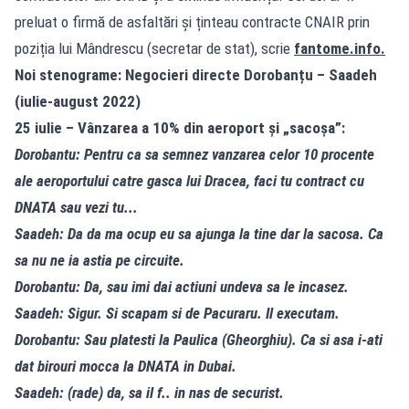
preluat o firmă de asfaltări și ținteau contracte CNAIR prin
poziția lui Mândrescu (secretar de stat), scrie
fantome.info
.
Noi stenograme: Negocieri directe Dorobanțu – Saadeh
(iulie-august 2022)
25 iulie – Vânzarea a 10% din aeroport și „sacoșa”:
Dorobantu: Pentru ca sa semnez vanzarea celor 10 procente
ale aeroportului catre gasca lui Dracea, faci tu contract cu
DNATA sau vezi tu...
Saadeh: Da da ma ocup eu sa ajunga la tine dar la sacosa. Ca
sa nu ne ia astia pe circuite.
Dorobantu: Da, sau imi dai actiuni undeva sa le incasez.
Saadeh: Sigur. Si scapam si de Pacuraru. Il executam.
Dorobantu: Sau platesti la Paulica (Gheorghiu). Ca si asa i-ati
dat birouri mocca la DNATA in Dubai.
Saadeh: (rade) da, sa il f.. in nas de securist.