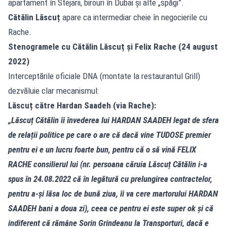
apartament în Stejarii, birouri în Dubai și alte „spăgi”.
Cătălin Lăscuț
apare ca intermediar cheie în negocierile cu
Rache.
Stenogramele cu Cătălin Lăscuț și Felix Rache (24 august
2022)
Interceptările oficiale DNA (montate la restaurantul Grill)
dezvăluie clar mecanismul:
Lăscuț către Hardan Saadeh (via Rache):
„Lăscuț Cătălin îi învederea lui HARDAN SAADEH legat de sfera
de relații politice pe care o are că dacă vine TUDOSE premier
pentru ei e un lucru foarte bun, pentru că o să vină FELIX
RACHE consilierul lui (nr. persoana căruia Lăscuț Cătălin i-a
spus în 24.08.2022 că în legătură cu prelungirea contractelor,
pentru a-și lăsa loc de bună ziua, îi va cere martorului HARDAN
SAADEH bani a doua zi), ceea ce pentru ei este super ok și că
indiferent că rămâne Sorin Grindeanu la Transporturi, dacă e