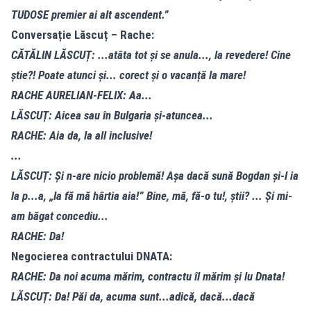
TUDOSE premier ai alt ascendent.”
Conversație Lăscuț – Rache:
CĂTĂLIN LĂSCUȚ: ...atâta tot și se anula..., la revedere! Cine
știe?! Poate atunci și... corect și o vacanță la mare!
RACHE AURELIAN-FELIX: Aa...
LĂSCUȚ: Aicea sau în Bulgaria și-atuncea...
RACHE: Aia da, la all inclusive!
...
LĂSCUȚ: Și n-are nicio problemă! Așa dacă sună Bogdan și-l ia
la p...a, „Ia fă mă hârtia aia!” Bine, mă, fă-o tu!, știi? ... Și mi-
am băgat concediu...
RACHE: Da!
Negocierea contractului DNATA:
RACHE: Da noi acuma mărim, contractu îl mărim și lu Dnata!
LĂSCUȚ: Da! Păi da, acuma sunt...adică, dacă...dacă