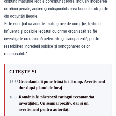
dispună măsurile legale corespunzătoare, inclusiv începerea
urmăririi penale, audieri și indisponibilizarea bunurilor obținute
din activități ilegale.
Este esențial ca aceste fapte grave de corupție, trafic de
influență și posibile legături cu crima organizată să fie
investigate cu maximă celeritate și transparență, pentru
restabilirea încrederii publice și sancționarea celor
responsabili."
CITEȘTE ȘI
Groenlanda îi pune frână lui Trump. Avertisment
13:35
dur după planul de foraj
România își păstrează ratingul recomandat
10:38
investițiilor. Un semnal pozitiv, dar și un
avertisment pentru autorități