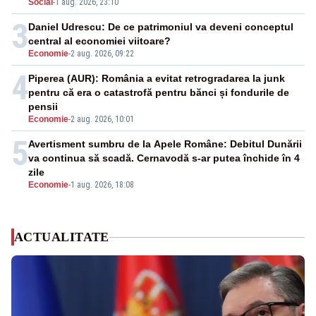
Social
-
1 aug. 2026, 23:10
3
Daniel Udrescu: De ce patrimoniul va deveni conceptul
central al economiei viitoare?
Economie
-
2 aug. 2026, 09:22
4
Piperea (AUR): România a evitat retrogradarea la junk
pentru că era o catastrofă pentru bănci și fondurile de
pensii
Economie
-
2 aug. 2026, 10:01
5
Avertisment sumbru de la Apele Române: Debitul Dunării
va continua să scadă. Cernavodă s-ar putea închide în 4
zile
Economie
-
1 aug. 2026, 18:08
ACTUALITATE