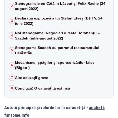
Stenogramele cu Cătălin Lăscuț și Felix Rache (24
2
august 2022)
Declarația explozivă a lui Ștefan Etveș (B1 TV, 24
3
iulie 2022)
Noi stenograme: Negocieri directe Dorobanțu –
4
Saadeh (iulie-august 2022)
Stenograme Saadeh cu patronul restaurantului
5
Herăstrău
Mecanismul șpăgilor și sponsorizărilor false
6
(Bigotti)
Alte acuzații grave
7
Concluzii: O caracatiță extinsă
8
Actorii principali și rolurile lor în caracatiță -
anchetă
fantome.info