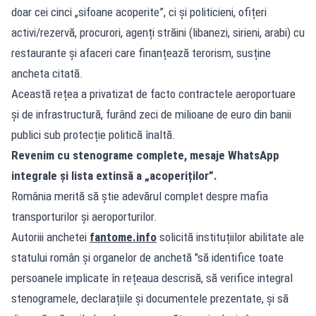
doar cei cinci „sifoane acoperite”, ci și politicieni, ofițeri
activi/rezervă, procurori, agenți străini (libanezi, sirieni, arabi) cu
restaurante și afaceri care finanțează terorism, susține
ancheta citată.
Această rețea a privatizat de facto contractele aeroportuare
și de infrastructură, furând zeci de milioane de euro din banii
publici sub protecție politică înaltă.
Revenim cu stenograme complete, mesaje WhatsApp
integrale și lista extinsă a „acoperiților”.
România merită să știe adevărul complet despre mafia
transporturilor și aeroporturilor.
Autoriii anchetei
fantome.info
solicită instituțiilor abilitate ale
statului român și organelor de anchetă "să identifice toate
persoanele implicate în rețeaua descrisă, să verifice integral
stenogramele, declarațiile și documentele prezentate, și să