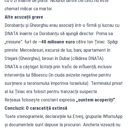
cu o zi înainte de plata. Niciunul dintre cei cinci nu este
chemat măcar ca martor.
Alte acuzații grave
Dorobanțu și Gheorghiu erau asociați într-o firmă și lucrau cu
DNATA înainte ca Dorobanțu să ajungă director. Prima sa
„misiune”: furt de ~
40 milioane euro
către Ion Țiriac. Spăgi
primite: Mercedesuri, excursii de lux, bani, apartament în
Stejarii (Gheorghiu), birouri în Dubai (clădirea DNATA).
DNATA a câștigat licitații prin trafic de influență, inclusiv
intervenția lui Băsescu (în ciuda avizelor negative pentru
susținere a terorismului împotriva Israelului). Terminalul privat
al lui Țiriac era folosit pentru tranzacții suspecte.
Rețeaua folosește constant expresia
„suntem acoperiți”
.
Concluzii: O caracatiță extinsă
Toate stenogramele, declarațiile lui Etveș, grupurile WhatsApp
și documentele sunt depuse la procurori. Ancheta vizează nu