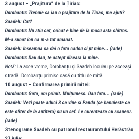
3 august – „Prajitura” de la Țiriac:
Dorobantu: Trebuie sa iau o prajitura de la Tiriac, ma ajuti?
Saadeh: Cat?
Dorobantu: Nu stiu cat, oricat e bine de la mosu asta chitros.
M-a sunat Ion ca m-a tot amanat.
Saadeh: Inseamna ca dai o fata cadou si pt mine... (rade)
Dorobantu: Dau dau, te astept diseara la mine.
Notă:
La acea vreme, Dorobanțu și Saadeh locuiau pe aceeași
stradă. Dorobanțu primise casă cu titlu de mită.
10 august – Confirmarea primirii mitei:
Dorobantu: Gata, am primit. Mulțumesc. Dau fata... (rade)
Saadeh: Vezi poate aduci 3 ca vine si Panda (se banuieste ca
este ofiter de la antitero) cu un sef. Le curenteaza cu scaneru.
(rade)
Stenograme Saadeh cu patronul restaurantului Herăstrău
27 iulie: