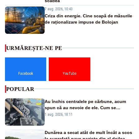
scădea
7 aug. 2026, 10:43
Criza din energie. Cine scapă de măsurile
de raționalizare impuse de Bolojan
URMĂREȘTE-NE PE
Facebook
YouTube
POPULAR
Au închis centralele pe cărbune, acum
spun că au nevoie de ele. Cum se
pasează vina în plină criză energetică
1 aug. 2026, 18:11
Dunărea a secat atât de mult încât a scos
la suprafață nave naziste din al doilea