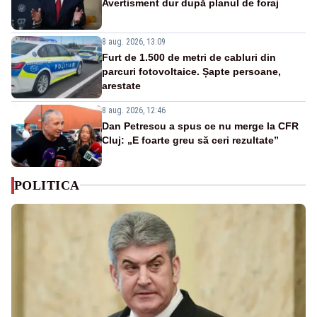
Avertisment dur după planul de foraj
8 aug. 2026, 13:09
Furt de 1.500 de metri de cabluri din
parcuri fotovoltaice. Șapte persoane,
arestate
8 aug. 2026, 12:46
Dan Petrescu a spus ce nu merge la CFR
Cluj: „E foarte greu să ceri rezultate”
POLITICA