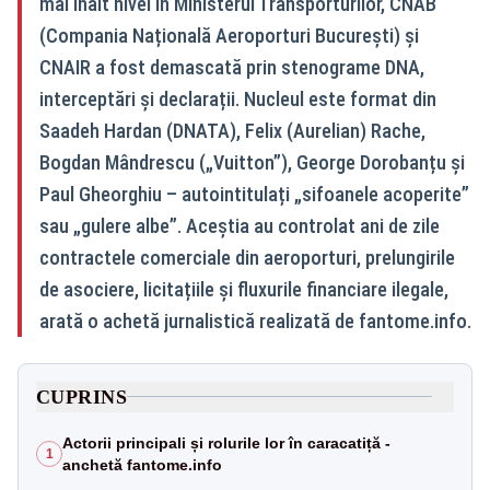
mai înalt nivel în Ministerul Transporturilor, CNAB
(Compania Națională Aeroporturi București) și
CNAIR a fost demascată prin stenograme DNA,
interceptări și declarații. Nucleul este format din
Saadeh Hardan (DNATA), Felix (Aurelian) Rache,
Bogdan Mândrescu („Vuitton”), George Dorobanțu și
Paul Gheorghiu – autointitulați „sifoanele acoperite”
sau „gulere albe”. Aceștia au controlat ani de zile
contractele comerciale din aeroporturi, prelungirile
de asociere, licitațiile și fluxurile financiare ilegale,
arată o achetă jurnalistică realizată de fantome.info.
CUPRINS
Actorii principali și rolurile lor în caracatiță -
1
anchetă fantome.info