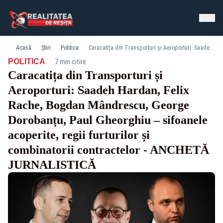
Acasă
Știri
Politica
Caracatița din Transporturi și Aeroporturi: Saadeh Hardan, Felix Rache, Bogdan Mândrescu, George Dorobanțu, Paul Gheorghiu – sifoanele acoperite, regii furturilor și combinatorii contractelor - ANCHETĂ JURNALISTICĂ
·
POLITICA
7 min citire
Caracatița din Transporturi și
Aeroporturi: Saadeh Hardan, Felix
Rache, Bogdan Mândrescu, George
Dorobanțu, Paul Gheorghiu – sifoanele
acoperite, regii furturilor și
combinatorii contractelor - ANCHETĂ
JURNALISTICĂ