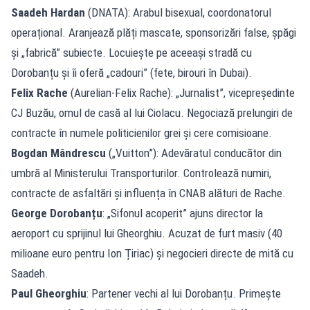
Saadeh Hardan
(DNATA): Arabul bisexual, coordonatorul
operațional. Aranjează plăți mascate, sponsorizări false, șpăgi
și „fabrică” subiecte. Locuiește pe aceeași stradă cu
Dorobanțu și îi oferă „cadouri” (fete, birouri în Dubai).
Felix Rache
(Aurelian-Felix Rache): „Jurnalist”, vicepreședinte
CJ Buzău, omul de casă al lui Ciolacu. Negociază prelungiri de
contracte în numele politicienilor grei și cere comisioane.
Bogdan Mândrescu
(„Vuitton”): Adevăratul conducător din
umbră al Ministerului Transporturilor. Controlează numiri,
contracte de asfaltări și influența în CNAB alături de Rache.
George Dorobanțu
: „Sifonul acoperit” ajuns director la
aeroport cu sprijinul lui Gheorghiu. Acuzat de furt masiv (40
milioane euro pentru Ion Țiriac) și negocieri directe de mită cu
Saadeh.
Paul Gheorghiu
: Partener vechi al lui Dorobanțu. Primește