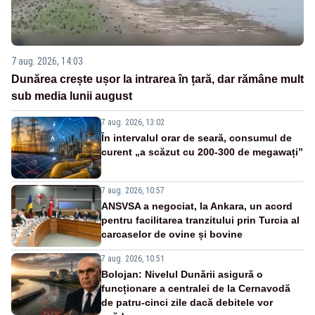
7 aug. 2026, 14:03
Dunărea crește ușor la intrarea în țară, dar rămâne mult
sub media lunii august
7 aug. 2026, 13:02
În intervalul orar de seară, consumul de
curent „a scăzut cu 200-300 de megawați”
7 aug. 2026, 10:57
ANSVSA a negociat, la Ankara, un acord
pentru facilitarea tranzitului prin Turcia al
carcaselor de ovine și bovine
7 aug. 2026, 10:51
Bolojan: Nivelul Dunării asigură o
funcționare a centralei de la Cernavodă
de patru-cinci zile dacă debitele vor