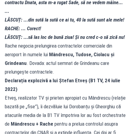
contractu Dnata, asta m-a rugat Sade, să ne vedem mâine...
...
LĂSCUȚ: ...din sută la sută ce ai tu, 40 la sută sunt ale mele!
RACHE: ... Corect!
LĂSCUȚ: ...să las loc de bună ziua! Și nu cred c-o să zică nu!
Rache negocia prelungirea contractelor comerciale din
aeroport în numele lui
Mândrescu, Tudose, Ciolacu și
Grindeanu
. Dovada: actul semnat de Grindeanu care
prelungește contractele.
Declarația explozivă a lui Ștefan Etveș (B1 TV, 24 iulie
2022)
Etveș, realizator TV și prieten apropiat cu Mândrescu (relație
bazată pe „fise”), îi dezvăluie lui Dorobanțu și Gheorghiu că
atacurile media de la B1 TV împotriva lor au fost orchestrate
de
Mândrescu + Rache
pentru a prelua controlul asupra
contractelor din CNAB și a extinde influența. Cei doi ar fi