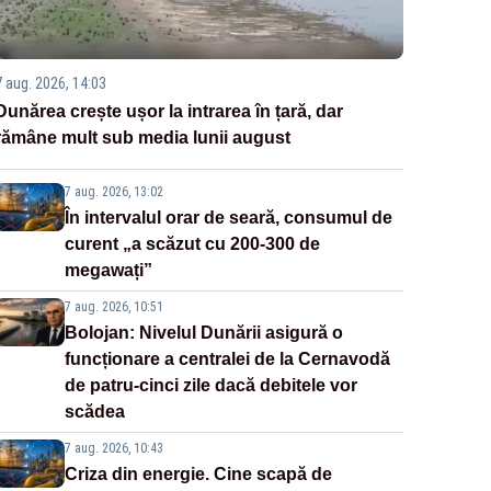
7 aug. 2026, 14:03
Dunărea crește ușor la intrarea în țară, dar
rămâne mult sub media lunii august
7 aug. 2026, 13:02
În intervalul orar de seară, consumul de
curent „a scăzut cu 200-300 de
megawați”
7 aug. 2026, 10:51
Bolojan: Nivelul Dunării asigură o
funcționare a centralei de la Cernavodă
de patru-cinci zile dacă debitele vor
scădea
7 aug. 2026, 10:43
Criza din energie. Cine scapă de