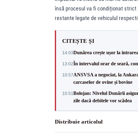
însă procesul va fi condiționat strict 
restante legate de vehiculul respecti
CITEȘTE ȘI
Dunărea crește ușor la intrare
14:03
În intervalul orar de seară, c
13:02
ANSVSA a negociat, la Ankara, 
10:57
carcaselor de ovine și bovine
Bolojan: Nivelul Dunării asigur
10:51
zile dacă debitele vor scădea
Distribuie articolul