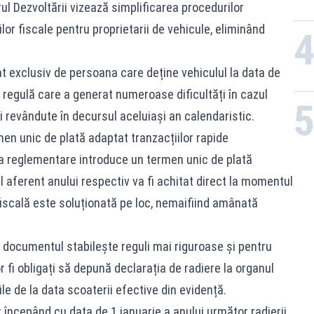
ul Dezvoltării vizează simplificarea procedurilor
ilor fiscale pentru proprietarii de vehicule, eliminând
at exclusiv de persoana care deține vehiculul la data de
, regulă care a generat numeroase dificultăți în cazul
 revândute în decursul aceluiași an calendaristic.
n unic de plată adaptat tranzacțiilor rapide
ua reglementare introduce un termen unic de plată
l aferent anului respectiv va fi achitat direct la momentul
a fiscală este soluționată pe loc, nemaifiind amânată
, documentul stabilește reguli mai riguroase și pentru
or fi obligați să depună declarația de radiere la organul
e de la data scoaterii efective din evidență.
 începând cu data de 1 ianuarie a anului următor radierii,