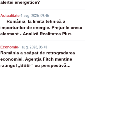
alertei energetice?
4
Actualitate
-
1 aug. 2026, 09:46
România, la limita tehnică a
importurilor de energie. Prețurile cresc
alarmant - Analiză Realitatea Plus
5
Economie
-
1 aug. 2026, 06:48
România a scăpat de retrogradarea
economiei. Agenția Fitch menține
ratingul „BBB-” cu perspectivă
negativă