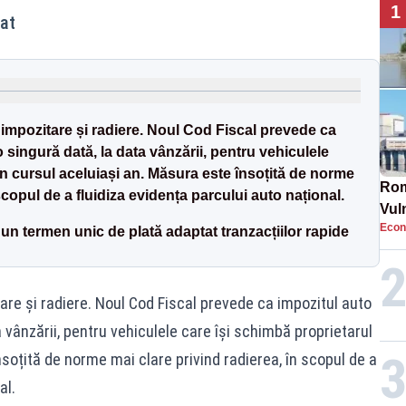
1
bat
 impozitare și radiere. Noul Cod Fiscal prevede ca
o singură dată, la data vânzării, pentru vehiculele
în cursul aceluiași an. Măsura este însoțită de norme
Rom
scopul de a fluidiza evidența parcului auto național.
Vul
Econ
pun
n termen unic de plată adaptat tranzacțiilor rapide
cun
are și radiere. Noul Cod Fiscal prevede ca impozitul auto
a vânzării, pentru vehiculele care își schimbă proprietarul
nsoțită de norme mai clare privind radierea, în scopul de a
al.