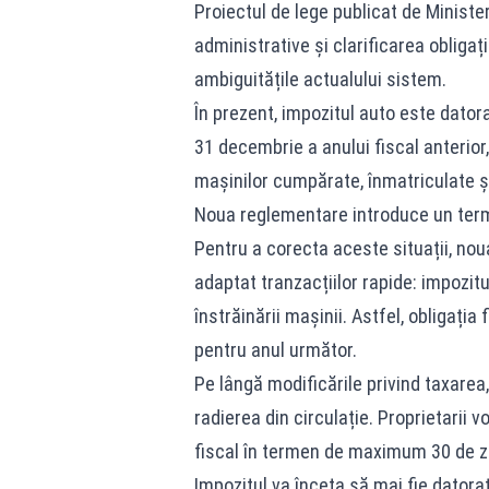
Proiectul de lege publicat de Minister
administrative și clarificarea obligați
ambiguitățile actualului sistem.
În prezent, impozitul auto este dator
31 decembrie a anului fiscal anterior
mașinilor cumpărate, înmatriculate și
Noua reglementare introduce un terme
Pentru a corecta aceste situații, no
adaptat tranzacțiilor rapide: impozitu
înstrăinării mașinii. Astfel, obligați
pentru anul următor.
Pe lângă modificările privind taxarea
radierea din circulație. Proprietarii v
fiscal în termen de maximum 30 de zil
Impozitul va înceta să mai fie datorat