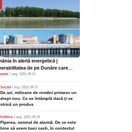
ânia în alertă energetică |
nerabilitatea de pe Dunăre care
omie
·
1 aug. 2026, 09:32
e în pericol Centrala Cernavodă era
oscută de pe vremea lui Ceaușescu
2
Social
-
1 aug. 2026, 09:37
De azi, milioane de români primesc un
drept nou. Ce se întâmplă dacă ți se
strică un produs
3
Politica
-
1 aug. 2026, 09:39
Piperea, semnal de alarmă. De ce este
bine să avem bani cash, în contextul