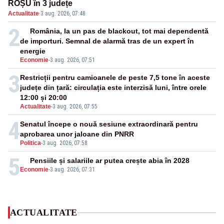
ROȘU în 3 județe
Actualitate
·
3 aug. 2026, 07:48
2
România, la un pas de blackout, tot mai dependentă
de importuri. Semnal de alarmă tras de un expert în
energie
Economie
-
3 aug. 2026, 07:51
3
Restricții pentru camioanele de peste 7,5 tone în aceste
județe din țară: circulația este interzisă luni, între orele
12:00 și 20:00
Actualitate
-
3 aug. 2026, 07:55
4
Senatul începe o nouă sesiune extraordinară pentru
aprobarea unor jaloane din PNRR
Politica
-
3 aug. 2026, 07:58
5
Pensiile și salariile ar putea crește abia în 2028
Economie
-
3 aug. 2026, 07:31
ACTUALITATE