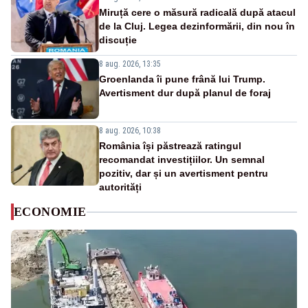
Miruță cere o măsură radicală după atacul
de la Cluj. Legea dezinformării, din nou în
discuție
8 aug. 2026, 13:35
Groenlanda îi pune frână lui Trump.
Avertisment dur după planul de foraj
8 aug. 2026, 10:38
România își păstrează ratingul
recomandat investițiilor. Un semnal
pozitiv, dar și un avertisment pentru
autorități
ECONOMIE