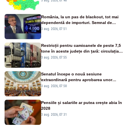
3 aug. 2026, 07:48
România, la un pas de blackout, tot mai
dependentă de importuri. Semnal de
alarmă tras de un expert în energie
3 aug. 2026, 07:51
Restricții pentru camioanele de peste 7,5
tone în aceste județe din țară: circulația
este interzisă luni, între orele 12:00 și
3 aug. 2026, 07:55
20:00
Senatul începe o nouă sesiune
extraordinară pentru aprobarea unor
jaloane din PNRR
3 aug. 2026, 07:58
Pensiile și salariile ar putea crește abia în
2028
3 aug. 2026, 07:31