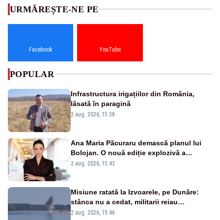
URMĂREȘTE-NE PE
Facebook
YouTube
POPULAR
Infrastructura irigațiilor din România,
lăsată în paragină
2 aug. 2026, 15:38
Ana Maria Păcuraru demască planul lui
Bolojan. O nouă ediție explozivă a
emisiunii „Miza Zilei” la Realitatea PLUS
2 aug. 2026, 15:42
Misiune ratată la Izvoarele, pe Dunăre:
stânca nu a cedat, militarii reiau
detonările luni – VIDEO
2 aug. 2026, 15:48