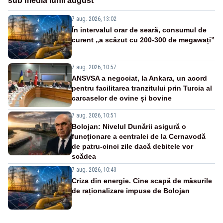
sub media lunii august
7 aug. 2026, 13:02
În intervalul orar de seară, consumul de
curent „a scăzut cu 200-300 de megawați”
7 aug. 2026, 10:57
ANSVSA a negociat, la Ankara, un acord
pentru facilitarea tranzitului prin Turcia al
carcaselor de ovine și bovine
7 aug. 2026, 10:51
Bolojan: Nivelul Dunării asigură o
funcționare a centralei de la Cernavodă
de patru-cinci zile dacă debitele vor
scădea
7 aug. 2026, 10:43
Criza din energie. Cine scapă de măsurile
de raționalizare impuse de Bolojan