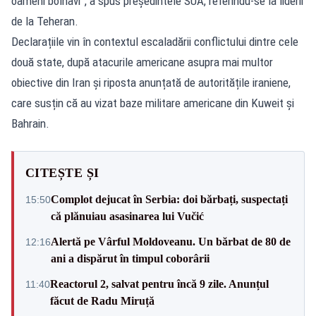
oameni bolnavi”, a spus președintele SUA, referindu-se la liderii
de la Teheran.
Declarațiile vin în contextul escaladării conflictului dintre cele
două state, după atacurile americane asupra mai multor
obiective din Iran și riposta anunțată de autoritățile iraniene,
care susțin că au vizat baze militare americane din Kuweit și
Bahrain.
CITEȘTE ȘI
Complot dejucat în Serbia: doi bărbați, suspectați
15:50
că plănuiau asasinarea lui Vučić
Alertă pe Vârful Moldoveanu. Un bărbat de 80 de
12:16
ani a dispărut în timpul coborârii
Reactorul 2, salvat pentru încă 9 zile. Anunțul
11:40
făcut de Radu Miruță