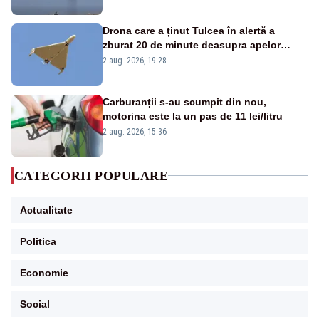
Drona care a ținut Tulcea în alertă a
zburat 20 de minute deasupra apelor
României. Au fost ridicate două F-16
2 aug. 2026, 19:28
Carburanții s-au scumpit din nou,
motorina este la un pas de 11 lei/litru
2 aug. 2026, 15:36
CATEGORII POPULARE
Actualitate
Politica
Economie
Social