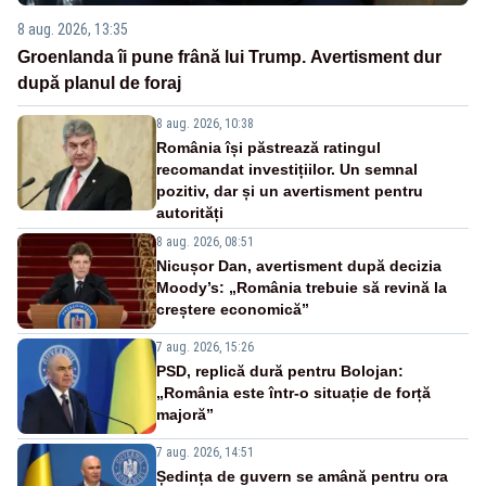
8 aug. 2026, 13:35
Groenlanda îi pune frână lui Trump. Avertisment dur
după planul de foraj
8 aug. 2026, 10:38
România își păstrează ratingul
recomandat investițiilor. Un semnal
pozitiv, dar și un avertisment pentru
autorități
8 aug. 2026, 08:51
Nicușor Dan, avertisment după decizia
Moody’s: „România trebuie să revină la
creștere economică”
7 aug. 2026, 15:26
PSD, replică dură pentru Bolojan:
„România este într-o situație de forță
majoră”
7 aug. 2026, 14:51
Ședința de guvern se amână pentru ora