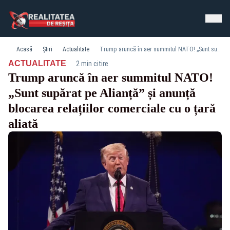
Acasă
Știri
Actualitate
Trump aruncă în aer summitul NATO! „Sunt supărat pe Alianță” și anunță blocarea relațiilor comerciale cu o țară aliată
·
ACTUALITATE
2 min citire
Trump aruncă în aer summitul NATO!
„Sunt supărat pe Alianță” și anunță
blocarea relațiilor comerciale cu o țară
aliată