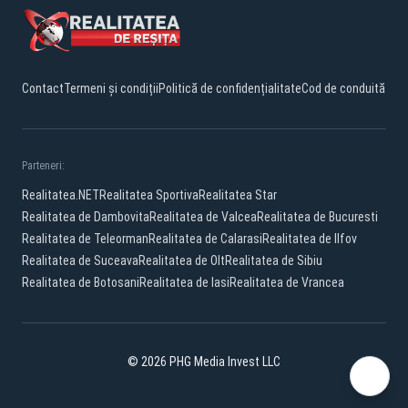
Contact
Termeni și condiții
Politică de confidențialitate
Cod de conduită
Parteneri:
Realitatea.NET
Realitatea Sportiva
Realitatea Star
Realitatea de Dambovita
Realitatea de Valcea
Realitatea de Bucuresti
Realitatea de Teleorman
Realitatea de Calarasi
Realitatea de Ilfov
Realitatea de Suceava
Realitatea de Olt
Realitatea de Sibiu
Realitatea de Botosani
Realitatea de Iasi
Realitatea de Vrancea
© 2026 PHG Media Invest LLC
Facebook
YouTube