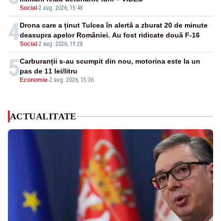
Social
-
2 aug. 2026, 15:48
4
Drona care a ținut Tulcea în alertă a zburat 20 de minute
deasupra apelor României. Au fost ridicate două F-16
Social
-
2 aug. 2026, 19:28
5
Carburanții s-au scumpit din nou, motorina este la un
pas de 11 lei/litru
Economie
-
2 aug. 2026, 15:36
ACTUALITATE