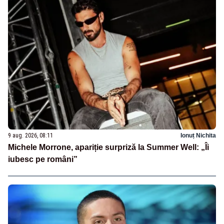
9 aug. 2026, 08:11
Ionuț Nichita
Michele Morrone, apariție surpriză la Summer Well: „Îi
iubesc pe români”