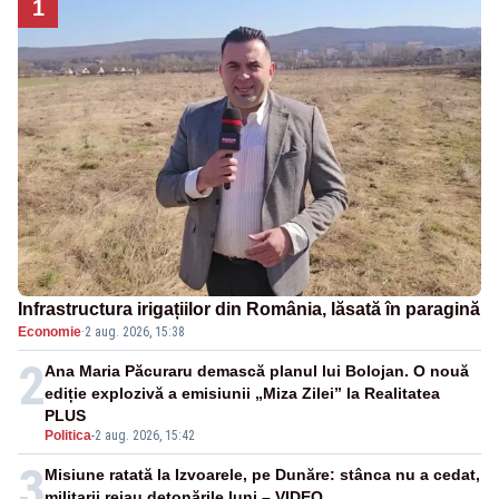
1
Infrastructura irigațiilor din România, lăsată în paragină
Economie
·
2 aug. 2026, 15:38
2
Ana Maria Păcuraru demască planul lui Bolojan. O nouă
ediție explozivă a emisiunii „Miza Zilei” la Realitatea
PLUS
Politica
-
2 aug. 2026, 15:42
3
Misiune ratată la Izvoarele, pe Dunăre: stânca nu a cedat,
militarii reiau detonările luni – VIDEO