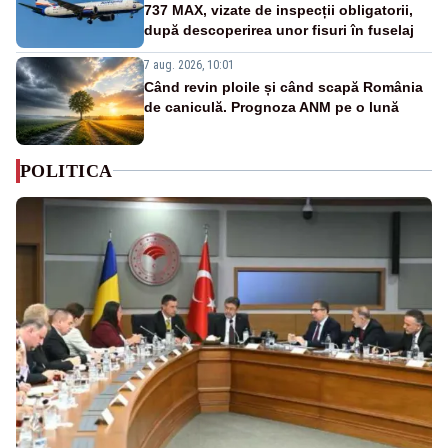
737 MAX, vizate de inspecții obligatorii,
după descoperirea unor fisuri în fuselaj
7 aug. 2026, 10:01
Când revin ploile și când scapă România
de caniculă. Prognoza ANM pe o lună
POLITICA