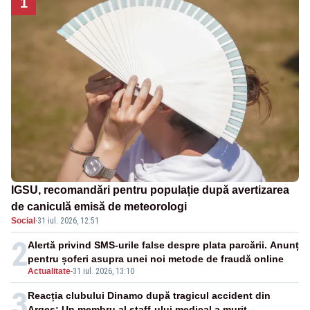
1
IGSU, recomandări pentru populație după avertizarea
de caniculă emisă de meteorologi
Social
·
31 iul. 2026, 12:51
2
Alertă privind SMS-urile false despre plata parcării. Anunț
pentru șoferi asupra unei noi metode de fraudă online
Actualitate
-
31 iul. 2026, 13:10
3
Reacția clubului Dinamo după tragicul accident din
Argeș: Un membru al staff-ului medical a murit,