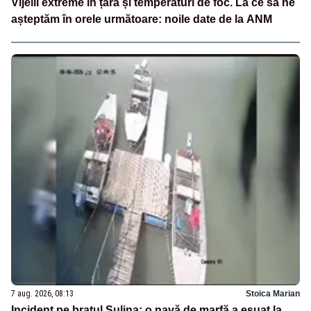
Vijelii extreme în țară și temperaturi de foc. La ce să ne
așteptăm în orele următoare: noile date de la ANM
7 aug. 2026, 08:13
Stoica Marian
Incident pe brațul Sulina: o navă de marfă a eșuat la