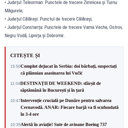
• Județul Teleorman: Punctele de trecere Zimnicea și Turnu
Măgurele;
• Județul Călărași: Punctul de trecere Călărași;
• Județul Constanța: Punctele de trecere Vama Veche, Ostrov,
Negru Vodă, Lipnița și Dobromir.
CITEȘTE ȘI
Complot dejucat în Serbia: doi bărbați, suspectați
15:50
că plănuiau asasinarea lui Vučić
DESTINAȚII DE WEEKEND: sfârșit de
11:04
săptămână în București și în țară
Intervenție crucială pe Dunăre pentru salvarea
10:47
Cernavodă. ANAR: Fiecare barjă va fi scufundată
în 3-4 ore
Alertă în aviație! Sute de avioane Boeing 737
10:39