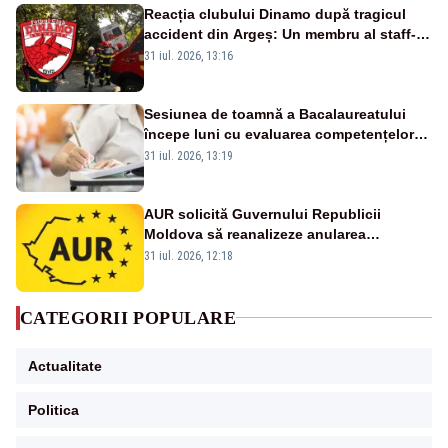
Reacția clubului Dinamo după tragicul
accident din Argeș: Un membru al staff-
ului medical a murit, antrenorul Adrian
31 iul. 2026, 13:16
Ropotan este în spital
Sesiunea de toamnă a Bacalaureatului
începe luni cu evaluarea competențelor
orale la Limba română
31 iul. 2026, 13:19
AUR solicită Guvernului Republicii
Moldova să reanalizeze anularea
concertului de Ziua Limbii Române
31 iul. 2026, 12:18
CATEGORII POPULARE
Actualitate
Politica