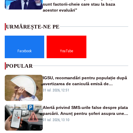
sunt factorii-cheie care stau la baza
acestor evaluări”
URMĂREȘTE-NE PE
Facebook
YouTube
POPULAR
IGSU, recomandări pentru populație după
avertizarea de caniculă emisă de
meteorologi
31 iul. 2026, 12:51
Alertă privind SMS-urile false despre plata
parcării. Anunț pentru șoferi asupra unei
noi metode de fraudă online
31 iul. 2026, 13:10