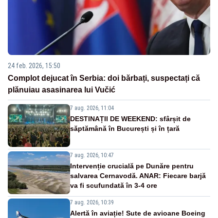
24 feb. 2026, 15:50
Complot dejucat în Serbia: doi bărbați, suspectați că
plănuiau asasinarea lui Vučić
7 aug. 2026, 11:04
DESTINAȚII DE WEEKEND: sfârșit de
săptămână în București și în țară
7 aug. 2026, 10:47
Intervenție crucială pe Dunăre pentru
salvarea Cernavodă. ANAR: Fiecare barjă
va fi scufundată în 3-4 ore
7 aug. 2026, 10:39
Alertă în aviație! Sute de avioane Boeing