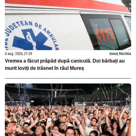
6 aug. 2026, 21:39
Ionuț Nichita
Vremea a făcut prăpăd după caniculă. Doi bărbați au
murit loviți de trăsnet în râul Mureș