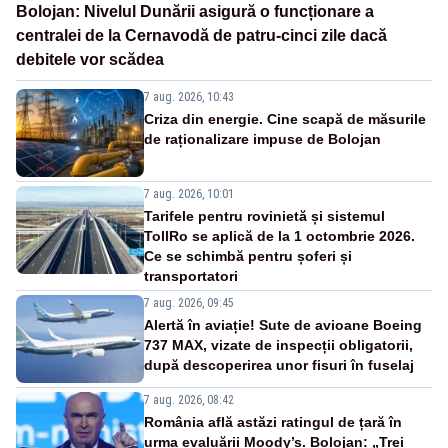
Bolojan: Nivelul Dunării asigură o funcționare a
centralei de la Cernavodă de patru-cinci zile dacă
debitele vor scădea
7 aug. 2026, 10:43
Criza din energie. Cine scapă de măsurile
de raționalizare impuse de Bolojan
7 aug. 2026, 10:01
Tarifele pentru rovinietă și sistemul
TollRo se aplică de la 1 octombrie 2026.
Ce se schimbă pentru șoferi și
transportatori
7 aug. 2026, 09:45
Alertă în aviație! Sute de avioane Boeing
737 MAX, vizate de inspecții obligatorii,
după descoperirea unor fisuri în fuselaj
7 aug. 2026, 08:42
România află astăzi ratingul de țară în
urma evaluării Moody’s. Bolojan: „Trei