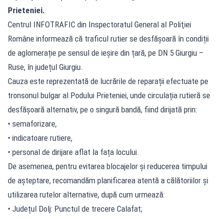
Prieteniei.
Centrul INFOTRAFIC din Inspectoratul General al Poliţiei
Române informează că traficul rutier se desfășoară în condiții
de aglomerație pe sensul de ieșire din țară, pe DN 5 Giurgiu –
Ruse, în județul Giurgiu.
Cauza este reprezentată de lucrările de reparații efectuate pe
tronsonul bulgar al Podului Prieteniei, unde circulația rutieră se
desfășoară alternativ, pe o singură bandă, fiind dirijată prin:
• semaforizare,
• indicatoare rutiere,
• personal de dirijare aflat la fața locului.
De asemenea, pentru evitarea blocajelor și reducerea timpului
de așteptare, recomandăm planificarea atentă a călătoriilor și
utilizarea rutelor alternative, după cum urmează:
• Județul Dolj: Punctul de trecere Calafat;