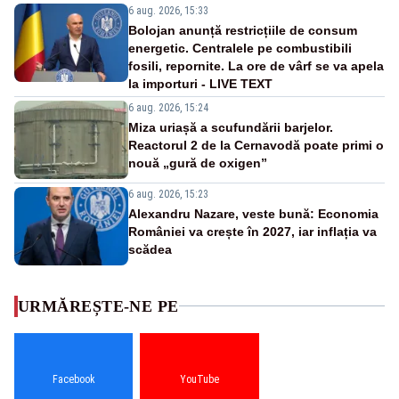
6 aug. 2026, 15:33
Bolojan anunță restricțiile de consum
energetic. Centralele pe combustibili
fosili, repornite. La ore de vârf se va apela
la importuri - LIVE TEXT
6 aug. 2026, 15:24
Miza uriașă a scufundării barjelor.
Reactorul 2 de la Cernavodă poate primi o
nouă „gură de oxigen”
6 aug. 2026, 15:23
Alexandru Nazare, veste bună: Economia
României va crește în 2027, iar inflația va
scădea
URMĂREȘTE-NE PE
Facebook
YouTube