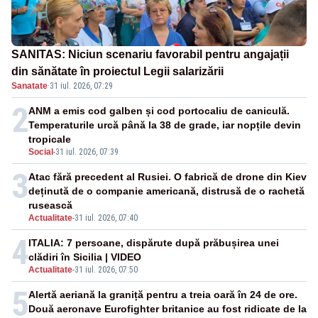
SANITAS: Niciun scenariu favorabil pentru angajații
din sănătate în proiectul Legii salarizării
Sanatate
·
31 iul. 2026, 07:29
2
ANM a emis cod galben și cod portocaliu de caniculă.
Temperaturile urcă până la 38 de grade, iar nopțile devin
tropicale
Social
-
31 iul. 2026, 07:39
3
Atac fără precedent al Rusiei. O fabrică de drone din Kiev
deținută de o companie americană, distrusă de o rachetă
rusească
Actualitate
-
31 iul. 2026, 07:40
4
ITALIA: 7 persoane, dispărute după prăbușirea unei
clădiri în Sicilia | VIDEO
Actualitate
-
31 iul. 2026, 07:50
5
Alertă aeriană la graniță pentru a treia oară în 24 de ore.
Două aeronave Eurofighter britanice au fost ridicate de la