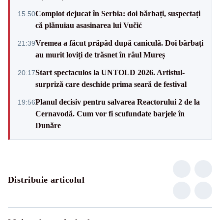
Complot dejucat în Serbia: doi bărbați, suspectați
15:50
că plănuiau asasinarea lui Vučić
Vremea a făcut prăpăd după caniculă. Doi bărbați
21:39
au murit loviți de trăsnet în râul Mureș
Start spectaculos la UNTOLD 2026. Artistul-
20:17
surpriză care deschide prima seară de festival
Planul decisiv pentru salvarea Reactorului 2 de la
19:56
Cernavodă. Cum vor fi scufundate barjele în
Dunăre
Distribuie articolul