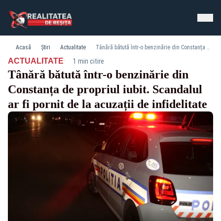
Acasă
Știri
Actualitate
Tânără bătută într-o benzinărie din Constanța de propriul iubit. Scandalul ar fi pornit de la acuzații de infidelitate
·
ACTUALITATE
1 min citire
Tânără bătută într-o benzinărie din
Constanța de propriul iubit. Scandalul
ar fi pornit de la acuzații de infidelitate