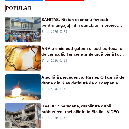
POPULAR
SANITAS: Niciun scenariu favorabil
pentru angajații din sănătate în proiectul
Legii salarizării
31 iul. 2026, 07:29
ANM a emis cod galben și cod portocaliu
de caniculă. Temperaturile urcă până la 38
de grade, iar nopțile devin tropicale
31 iul. 2026, 07:39
Atac fără precedent al Rusiei. O fabrică de
drone din Kiev deținută de o companie
americană, distrusă de o rachetă
31 iul. 2026, 07:40
rusească
ITALIA: 7 persoane, dispărute după
prăbușirea unei clădiri în Sicilia | VIDEO
31 iul. 2026, 07:50