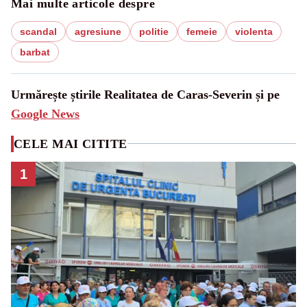
Mai multe articole despre
scandal
agresiune
politie
femeie
violenta
barbat
Urmărește știrile Realitatea de Caras-Severin și pe
Google News
CELE MAI CITITE
1