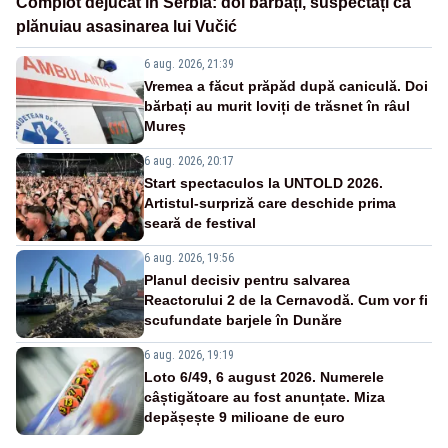
Complot dejucat în Serbia: doi bărbați, suspectați că
plănuiau asasinarea lui Vučić
6 aug. 2026, 21:39
Vremea a făcut prăpăd după caniculă. Doi
bărbați au murit loviți de trăsnet în râul
Mureș
6 aug. 2026, 20:17
Start spectaculos la UNTOLD 2026.
Artistul-surpriză care deschide prima
seară de festival
6 aug. 2026, 19:56
Planul decisiv pentru salvarea
Reactorului 2 de la Cernavodă. Cum vor fi
scufundate barjele în Dunăre
6 aug. 2026, 19:19
Loto 6/49, 6 august 2026. Numerele
câștigătoare au fost anunțate. Miza
depășește 9 milioane de euro