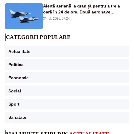
Alertă aeriană la graniță pentru a treia
oară în 24 de ore. Două aeronave
Eurofighter britanice au fost ridicate de la
31 iul. 2026, 07:24
sol
CATEGORII POPULARE
Actualitate
Politica
Economie
Social
Sport
Sanatate
MAI MULTE ȘTIRI DIN
ACTUALITATE