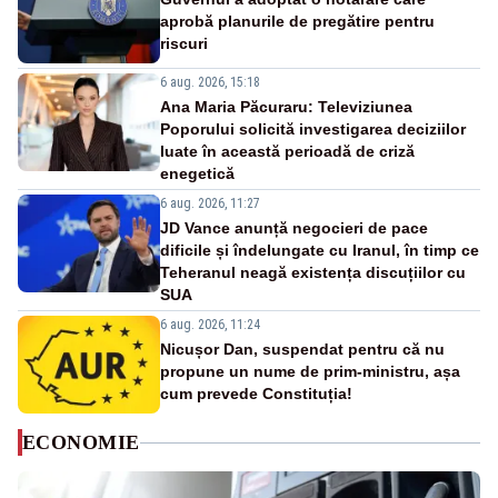
aprobă planurile de pregătire pentru
riscuri
6 aug. 2026, 15:18
Ana Maria Păcuraru: Televiziunea
Poporului solicită investigarea deciziilor
luate în această perioadă de criză
enegetică
6 aug. 2026, 11:27
JD Vance anunță negocieri de pace
dificile și îndelungate cu Iranul, în timp ce
Teheranul neagă existența discuțiilor cu
SUA
6 aug. 2026, 11:24
Nicușor Dan, suspendat pentru că nu
propune un nume de prim-ministru, așa
cum prevede Constituția!
ECONOMIE