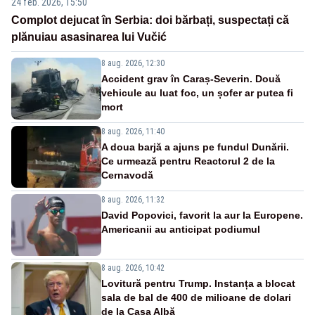
24 feb. 2026, 15:50
Complot dejucat în Serbia: doi bărbați, suspectați că
plănuiau asasinarea lui Vučić
8 aug. 2026, 12:30
Accident grav în Caraș-Severin. Două
vehicule au luat foc, un șofer ar putea fi
mort
8 aug. 2026, 11:40
A doua barjă a ajuns pe fundul Dunării.
Ce urmează pentru Reactorul 2 de la
Cernavodă
8 aug. 2026, 11:32
David Popovici, favorit la aur la Europene.
Americanii au anticipat podiumul
8 aug. 2026, 10:42
Lovitură pentru Trump. Instanța a blocat
sala de bal de 400 de milioane de dolari
de la Casa Albă