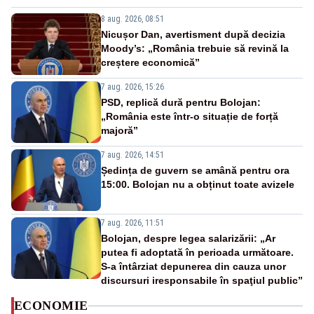
8 aug. 2026, 08:51
Nicușor Dan, avertisment după decizia
Moody’s: „România trebuie să revină la
creștere economică”
7 aug. 2026, 15:26
PSD, replică dură pentru Bolojan:
„România este într-o situație de forță
majoră”
7 aug. 2026, 14:51
Ședința de guvern se amână pentru ora
15:00. Bolojan nu a obținut toate avizele
7 aug. 2026, 11:51
Bolojan, despre legea salarizării: „Ar
putea fi adoptată în perioada următoare.
S-a întârziat depunerea din cauza unor
discursuri iresponsabile în spaţiul public”
ECONOMIE