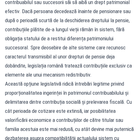
contribuabilul sau succesorii săi să aibă un drept patrimonial
efectiv. Dacă persoana decedează înainte de pensionare sau
după o perioadă scurtă de la deschiderea dreptului la pensie,
contribuțiile plătite de-a lungul vieții rămân în sistem, fără
obligația statului de a restitui diferența patrimoniului
succesoral. Spre deosebire de alte sisteme care recunosc
caracterul transmisibil al unor drepturi de pensie deja
dobândite, legislația română tratează contribuțiile exclusiv ca
elemente ale unui mecanism redistributiv.
Această opțiune legislativă ridică întrebări legitime privind
proporționalitatea ingerinței în patrimoniul contribuabilului și
delimitarea dintre contribuția socială și prelevarea fiscală. Cu
cât perioada de cotizare este extinsă, iar posibilitatea
valorificării economice a contribuțiilor de către titular sau
familia acestuia este mai redusă, cu atât devine mai puternică
dezbaterea asupra compatibilității actualului sistem cu