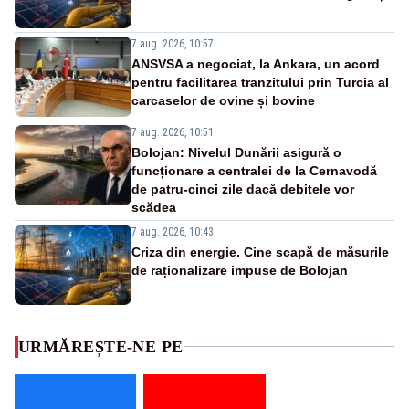
7 aug. 2026, 10:57
ANSVSA a negociat, la Ankara, un acord
pentru facilitarea tranzitului prin Turcia al
carcaselor de ovine și bovine
7 aug. 2026, 10:51
Bolojan: Nivelul Dunării asigură o
funcționare a centralei de la Cernavodă
de patru-cinci zile dacă debitele vor
scădea
7 aug. 2026, 10:43
Criza din energie. Cine scapă de măsurile
de raționalizare impuse de Bolojan
URMĂREȘTE-NE PE