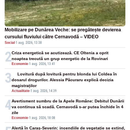
Mobilizare pe Dunărea Veche: se pregătește devierea
cursului fluviului către Cernavodă – VIDEO
Social
·
1 aug. 2026, 13:38
2
Criza energetică se acutizează. CE Oltenia a oprit
noaptea trecută un grup energetic de la Rovinari
Economie
-
1 aug. 2026, 13:41
3
Lovitură după lovitură pentru blonda lui Coldea în
dosarul drogurilor. Alessia Păcuraru explică decizia
magistraților
Actualitate
-
1 aug. 2026, 14:39
4
Avertisment sumbru de la Apele Române: Debitul Dunării
va continua să scadă. Cernavodă s-ar putea închide în 4
zile
Economie
-
1 aug. 2026, 18:08
Alertă în Caraș-Severin: incendiile de vegetație se extind,