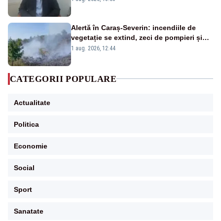
Alertă în Caraș-Severin: incendiile de
vegetație se extind, zeci de pompieri și
silvicultori se luptă cu flăcările - VIDEO
1 aug. 2026, 12:44
CATEGORII POPULARE
Actualitate
Politica
Economie
Social
Sport
Sanatate