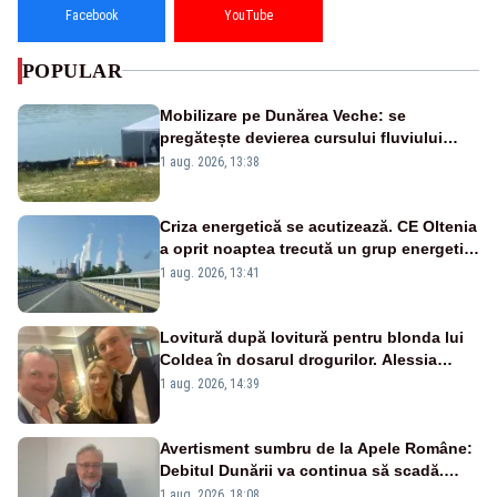
Facebook
YouTube
POPULAR
Mobilizare pe Dunărea Veche: se
pregătește devierea cursului fluviului
către Cernavodă – VIDEO
1 aug. 2026, 13:38
Criza energetică se acutizează. CE Oltenia
a oprit noaptea trecută un grup energetic
de la Rovinari
1 aug. 2026, 13:41
Lovitură după lovitură pentru blonda lui
Coldea în dosarul drogurilor. Alessia
Păcuraru explică decizia magistraților
1 aug. 2026, 14:39
Avertisment sumbru de la Apele Române:
Debitul Dunării va continua să scadă.
Cernavodă s-ar putea închide în 4 zile
1 aug. 2026, 18:08