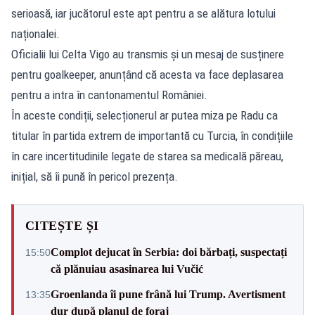
serioasă, iar jucătorul este apt pentru a se alătura lotului
naționalei.
Oficialii lui Celta Vigo au transmis și un mesaj de susținere
pentru goalkeeper, anunțând că acesta va face deplasarea
pentru a intra în cantonamentul României.
În aceste condiții, selecționerul ar putea miza pe Radu ca
titular în partida extrem de importantă cu Turcia, în condițiile
în care incertitudinile legate de starea sa medicală păreau,
inițial, să îi pună în pericol prezența.
CITEȘTE ȘI
Complot dejucat în Serbia: doi bărbați, suspectați
15:50
că plănuiau asasinarea lui Vučić
Groenlanda îi pune frână lui Trump. Avertisment
13:35
dur după planul de foraj