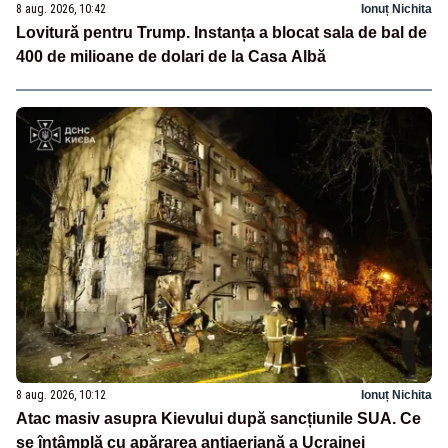
8 aug. 2026, 10:42
Ionuț Nichita
Lovitură pentru Trump. Instanța a blocat sala de bal de
400 de milioane de dolari de la Casa Albă
8 aug. 2026, 10:12
Ionuț Nichita
Atac masiv asupra Kievului după sancțiunile SUA. Ce
se întâmplă cu apărarea antiaeriană a Ucrainei