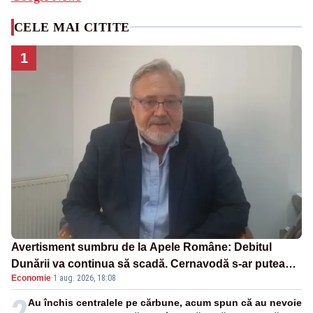
CELE MAI CITITE
1
Avertisment sumbru de la Apele Române: Debitul
Dunării va continua să scadă. Cernavodă s-ar putea
Economie
·
1 aug. 2026, 18:08
închide în 4 zile
2
Au închis centralele pe cărbune, acum spun că au nevoie