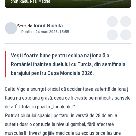
Ionuț Radu, Real Madrid
Ionuț Nichita
Scris de
Publicat:
24 mar. 2026, 15:55
Vești foarte bune pentru echipa națională a
României înaintea duelului cu Turcia, din semifinala
barajului pentru Cupa Mondială 2026.
Celta Vigo a anunțat oficial că accidentarea suferită de Ionuț
Radu nu este una gravă, ceea ce îi crește semnificativ șansele
de a fi titular în poarta „tricolorilor”.
Potrivit clubului spaniol, portarul în vârstă de 28 de ani a
suferit doar o contuzie la nivelul gambei, fără afectare
musculară. Investigațiile medicale au exclus orice leziune