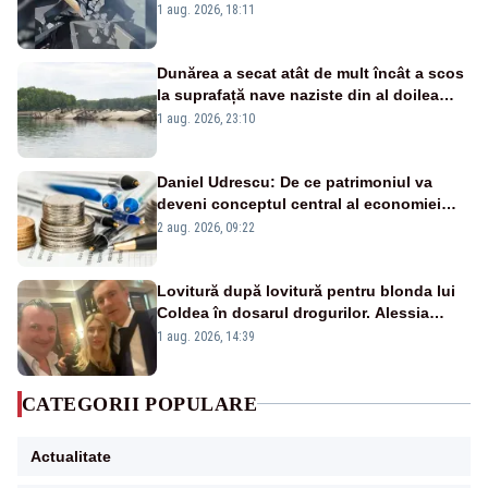
pasează vina în plină criză energetică
1 aug. 2026, 18:11
Dunărea a secat atât de mult încât a scos
la suprafață nave naziste din al doilea
război mondial
1 aug. 2026, 23:10
Daniel Udrescu: De ce patrimoniul va
deveni conceptul central al economiei
viitoare?
2 aug. 2026, 09:22
Lovitură după lovitură pentru blonda lui
Coldea în dosarul drogurilor. Alessia
Păcuraru explică decizia magistraților
1 aug. 2026, 14:39
CATEGORII POPULARE
Actualitate