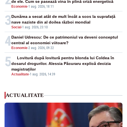
de ele. Cum se pasează vina în plină criză energetică
Economie
-
1 aug. 2026, 18:11
3
Dunărea a secat atât de mult încât a scos la suprafață
nave naziste din al doilea război mondial
Social
-
1 aug. 2026, 23:10
4
Daniel Udrescu: De ce patrimoniul va deveni conceptul
central al economiei viitoare?
Economie
-
2 aug. 2026, 09:22
5
Lovitură după lovitură pentru blonda lui Coldea în
dosarul drogurilor. Alessia Păcuraru explică decizia
magistraților
Actualitate
-
1 aug. 2026, 14:39
ACTUALITATE