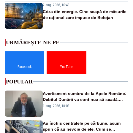
7 aug. 2026, 10:43
Criza din energie. Cine scapă de măsurile
de raționalizare impuse de Bolojan
URMĂREȘTE-NE PE
Facebook
YouTube
POPULAR
Avertisment sumbru de la Apele Române:
Debitul Dunării va continua să scadă.
Cernavodă s-ar putea închide în 4 zile
1 aug. 2026, 18:08
Au închis centralele pe cărbune, acum
spun că au nevoie de ele. Cum se