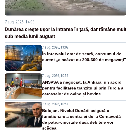
7 aug. 2026, 14:03
Dunărea crește ușor la intrarea în țară, dar rămâne mult
sub media lunii august
7 aug. 2026, 13:02
În intervalul orar de seară, consumul de
curent „a scăzut cu 200-300 de megawați”
7 aug. 2026, 10:57
ANSVSA a negociat, la Ankara, un acord
pentru facilitarea tranzitului prin Turcia al
carcaselor de ovine și bovine
7 aug. 2026, 10:51
Bolojan: Nivelul Dunării asigură o
funcționare a centralei de la Cernavodă
de patru-cinci zile dacă debitele vor
scădea