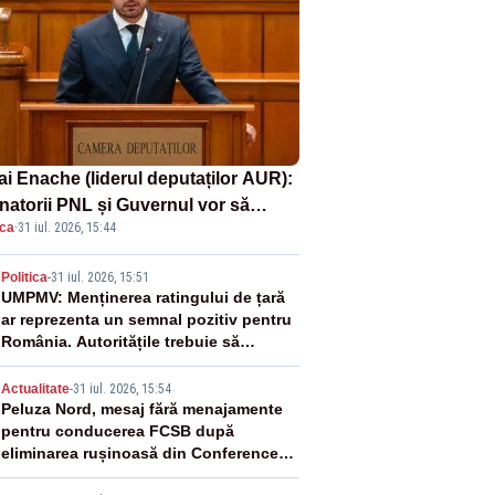
ai Enache (liderul deputaților AUR):
natorii PNL și Guvernul vor să
ica
·
31 iul. 2026, 15:44
ată la vânzare bunuri publice pentru
inge datoriile pentru vaccinurile
2
Politica
-
31 iul. 2026, 15:51
er!”
UMPMV: Menținerea ratingului de țară
ar reprezenta un semnal pozitiv pentru
România. Autoritățile trebuie să
continue consolidarea stabilității
3
economice și financiare
Actualitate
-
31 iul. 2026, 15:54
Peluza Nord, mesaj fără menajamente
pentru conducerea FCSB după
eliminarea rușinoasă din Conference
League