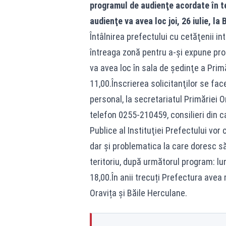
programul de audienţe acordate în te
audienţe va avea loc joi, 26 iulie, la
Întâlnirea prefectului cu cetăţenii int
întreaga zonă pentru a-şi expune prob
va avea loc în sala de şedinţe a Prim
11,00.Înscrierea solicitanţilor se face
personal, la secretariatul Primăriei
telefon 0255-210459, consilieri din 
Publice al Instituţiei Prefectului vo
dar şi problematica la care doresc să
teritoriu, după următorul program: luni
18,00.În anii trecuți Prefectura avea 
Oravița și Băile Herculane.