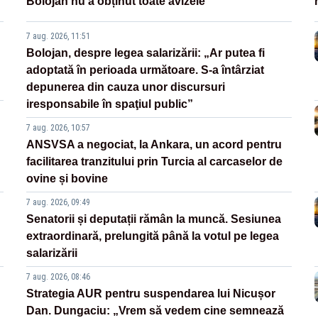
Bolojan nu a obținut toate avizele
7 aug. 2026, 11:51
Bolojan, despre legea salarizării: „Ar putea fi
adoptată în perioada următoare. S-a întârziat
depunerea din cauza unor discursuri
iresponsabile în spaţiul public”
7 aug. 2026, 10:57
ANSVSA a negociat, la Ankara, un acord pentru
facilitarea tranzitului prin Turcia al carcaselor de
ovine și bovine
7 aug. 2026, 09:49
Senatorii și deputații rămân la muncă. Sesiunea
extraordinară, prelungită până la votul pe legea
salarizării
7 aug. 2026, 08:46
Strategia AUR pentru suspendarea lui Nicușor
Dan. Dungaciu: „Vrem să vedem cine semnează