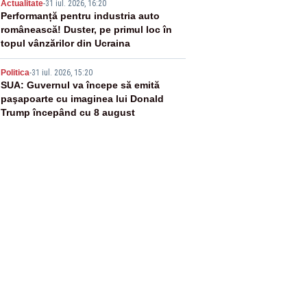
4
Actualitate
-
31 iul. 2026, 16:20
Performanță pentru industria auto
românească! Duster, pe primul loc în
topul vânzărilor din Ucraina
5
Politica
-
31 iul. 2026, 15:20
SUA: Guvernul va începe să emită
paşapoarte cu imaginea lui Donald
Trump începând cu 8 august