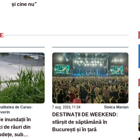
și cine nu”
E
alitatea de Caras-
7 aug. 2026, 11:04
Stoica Marian
verin
DESTINAȚII DE WEEKEND:
 inundații în
sfârșit de săptămână în
 de râuri din
București și în țară
udețe, sub