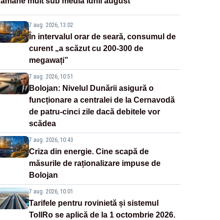
rămâne mult sub media lunii august
7 aug. 2026, 13:02
În intervalul orar de seară, consumul de
curent „a scăzut cu 200-300 de
megawați”
7 aug. 2026, 10:51
Bolojan: Nivelul Dunării asigură o
funcționare a centralei de la Cernavodă
de patru-cinci zile dacă debitele vor
scădea
7 aug. 2026, 10:43
Criza din energie. Cine scapă de
măsurile de raționalizare impuse de
Bolojan
7 aug. 2026, 10:01
Tarifele pentru rovinietă și sistemul
TollRo se aplică de la 1 octombrie 2026.