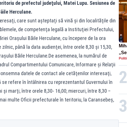
ritoriu de prefectul judeţului, Matei Lupu. Sesiunea de
 Băile Herculane.
eresaţi, care sunt aşteptaţi să vină şi din localităţile din
lemele, de competenţa legală a Instituţiei Prefectului,
ăriei Orașului Băile Herculane, cu începere de la ora
Mih
 zilnic, până la data audienţei, între orele 8,30 şi 15,30,
„Se
 Orașului Băile Herculane.De asemenea, la numărul de
Polit
sco
cadrul Compartimentului Comunicare, Informare şi Relaţii
a st
r consemna datele de contact ale cetăţenilor interesaţi,
Pfiz
 se refere în întâlnirea cu reprezentantul Guvernului în
 şi marţi, între orele 8,30- 16,00; miercuri, între 8,30 –
mai multe Oficii prefecturale în teritoriu, la Caransebeș,