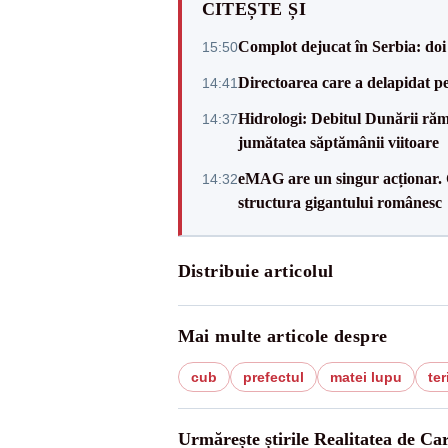
CITEȘTE ȘI
Complot dejucat în Serbia: doi 
15:50
Directoarea care a delapidat pes
14:41
Hidrologi: Debitul Dunării rămâ
14:37
jumătatea săptămânii viitoare
eMAG are un singur acționar. 
14:32
structura gigantului românesc
Distribuie articolul
Mai multe articole despre
cub
prefectul
matei lupu
ter
Urmărește știrile Realitatea de Ca