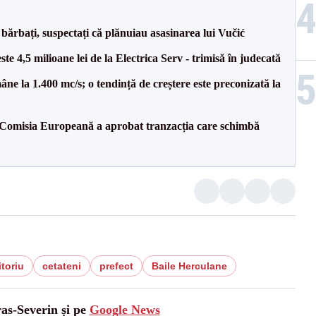
bărbați, suspectați că plănuiau asasinarea lui Vučić
te 4,5 milioane lei de la Electrica Serv - trimisă în judecată
ne la 1.400 mc/s; o tendință de creștere este preconizată la
Comisia Europeană a aprobat tranzacția care schimbă
itoriu
cetateni
prefect
Baile Herculane
ras-Severin și pe
Google News