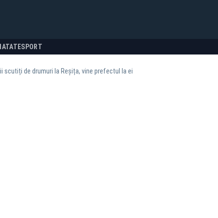
NATATE
SPORT
i scutiți de drumuri la Reșița, vine prefectul la ei