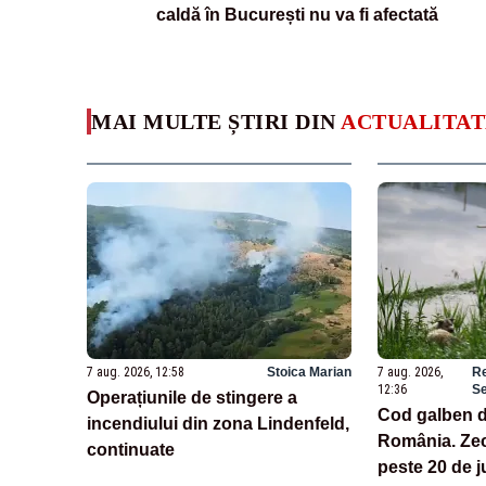
caldă în București nu va fi afectată
MAI MULTE ȘTIRI DIN
ACTUALITAT
7 aug. 2026, 12:58
Stoica Marian
7 aug. 2026,
Re
12:36
Se
Operațiunile de stingere a
Cod galben de
incendiului din zona Lindenfeld,
România. Zeci
continuate
peste 20 de j