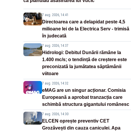
că plănuiau asasinarea lui Vučić
7 aug. 2026, 14:41
Directoarea care a delapidat peste 4,5
milioane lei de la Electrica Serv - trimisă
în judecată
7 aug. 2026, 14:37
Hidrologi: Debitul Dunării rămâne la
1.400 mc/s; o tendință de creștere este
preconizată la jumătatea săptămânii
viitoare
7 aug. 2026, 14:32
eMAG are un singur acționar. Comisia
Europeană a aprobat tranzacția care
schimbă structura gigantului românesc
7 aug. 2026, 14:30
ELCEN oprește preventiv CET
Grozăvești din cauza caniculei. Apa