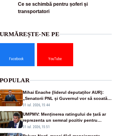
Ce se schimbă pentru șoferi și
transportatori
URMĂREȘTE-NE PE
Facebook
YouTube
POPULAR
Mihai Enache (liderul deputaților AUR):
„Senatorii PNL și Guvernul vor să scoată
la vânzare bunuri publice pentru a stinge
31 iul. 2026, 15:44
datoriile pentru vaccinurile Pfizer!”
UMPMV: Menținerea ratingului de țară ar
reprezenta un semnal pozitiv pentru
România. Autoritățile trebuie să continue
31 iul. 2026, 15:51
consolidarea stabilității economice și