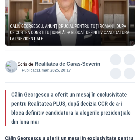
CĂLIN GEORGESCU, ANUNȚ CRUCIAL PENTRU TOȚI ROMÂNII, DUPĂ
CE CURTEA CONSTITUȚIONALĂ I-A BLOCAT DEFINITIV CANDIDATURA
LA PREZIDENȚIALE
Realitatea de Caras-Severin
Scris de
Publicat:
11 mar. 2025, 20:17
Călin Georgescu a oferit un mesaj în exclusivitate
pentru Realitatea PLUS, după decizia CCR de a-i
bloca definitiv candidatura la alegerile prezidențiale
din luna mai
Călin Georgescu a oferit un mesaj în exclusivitate pentru