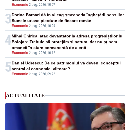
Economie
-
2 aug. 2026, 10:07
3
Dorina Barcari dă în vileag șmecheria înghețării pensiilor.
Sumele uriașe pierdute de fiecare român
Economie
-
2 aug. 2026, 10:09
4
Mihai Chirica, atac devastator la adresa progresiștilor lui
Bolojan: Trebuie să protejăm și natura, dar nu șținem
omaneii în stare permanentă de alertă
Economie
-
2 aug. 2026, 10:12
5
Daniel Udrescu: De ce patrimoniul va deveni conceptul
central al economiei viitoare?
Economie
-
2 aug. 2026, 09:22
ACTUALITATE