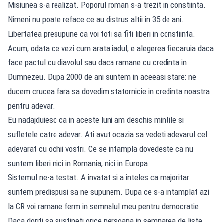
Misiunea s-a realizat. Poporul roman s-a trezit in constiinta.
Nimeni nu poate reface ce au distrus altii in 35 de ani.
Libertatea presupune ca voi toti sa fiti liberi in constiinta.
Acum, odata ce vezi cum arata iadul, e alegerea fiecaruia daca
face pactul cu diavolul sau daca ramane cu credinta in
Dumnezeu. Dupa 2000 de ani suntem in aceeasi stare: ne
ducem crucea fara sa dovedim statornicie in credinta noastra
pentru adevar.
Eu nadajduiesc ca in aceste luni am deschis mintile si
sufletele catre adevar. Ati avut ocazia sa vedeti adevarul cel
adevarat cu ochii vostri. Ce se intampla dovedeste ca nu
suntem liberi nici in Romania, nici in Europa.
Sistemul ne-a testat. A invatat si a inteles ca majoritar
suntem predispusi sa ne supunem. Dupa ce s-a intamplat azi
la CR voi ramane ferm in semnalul meu pentru democratie.
Daca doriti sa sustineti orice persoana in semnarea de liste