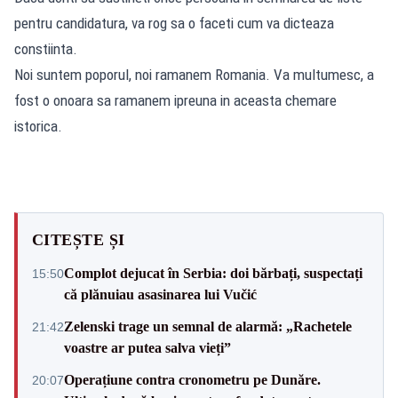
pentru candidatura, va rog sa o faceti cum va dicteaza
constiinta.
Noi suntem poporul, noi ramanem Romania. Va multumesc, a
fost o onoara sa ramanem ipreuna in aceasta chemare
istorica.
CITEȘTE ȘI
Complot dejucat în Serbia: doi bărbați, suspectați
15:50
că plănuiau asasinarea lui Vučić
Zelenski trage un semnal de alarmă: „Rachetele
21:42
voastre ar putea salva vieți”
Operațiune contra cronometru pe Dunăre.
20:07