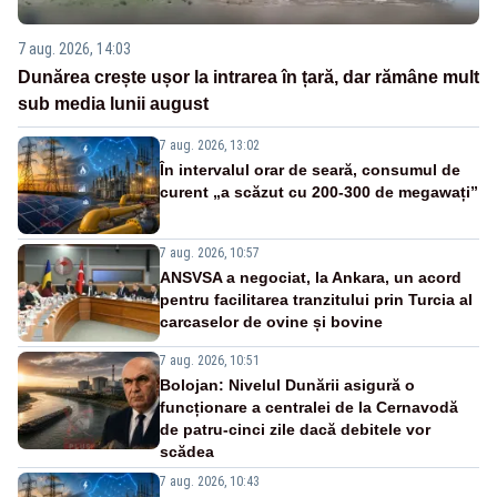
7 aug. 2026, 14:03
Dunărea crește ușor la intrarea în țară, dar rămâne mult
sub media lunii august
7 aug. 2026, 13:02
În intervalul orar de seară, consumul de
curent „a scăzut cu 200-300 de megawați”
7 aug. 2026, 10:57
ANSVSA a negociat, la Ankara, un acord
pentru facilitarea tranzitului prin Turcia al
carcaselor de ovine și bovine
7 aug. 2026, 10:51
Bolojan: Nivelul Dunării asigură o
funcționare a centralei de la Cernavodă
de patru-cinci zile dacă debitele vor
scădea
7 aug. 2026, 10:43