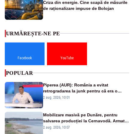
Criza din energie. Cine scapă de măsurile
de raționalizare impuse de Bolojan
URMĂREȘTE-NE PE
Facebook
YouTube
POPULAR
Piperea (AUR): România a evitat
retrogradarea la junk pentru că era o
catastrofă pentru bănci și fondurile de
2 aug. 2026, 10:01
pensii
Mobilizare masivă pe Dunăre, pentru
salvarea producției la Cernavodă. Armata
va detona o stâncă și va devia apa
2 aug. 2026, 10:07
fluviului - IMAGINI AERIENE