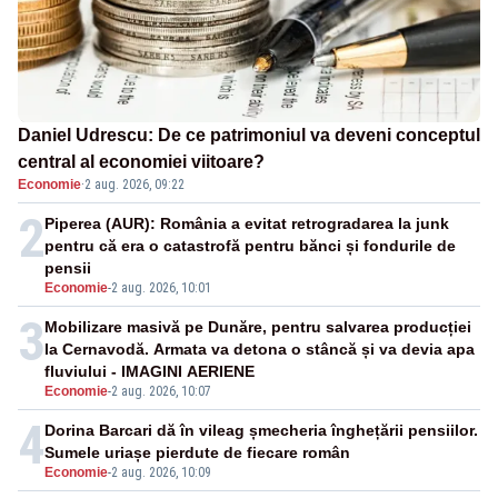
Daniel Udrescu: De ce patrimoniul va deveni conceptul
central al economiei viitoare?
Economie
·
2 aug. 2026, 09:22
2
Piperea (AUR): România a evitat retrogradarea la junk
pentru că era o catastrofă pentru bănci și fondurile de
pensii
Economie
-
2 aug. 2026, 10:01
3
Mobilizare masivă pe Dunăre, pentru salvarea producției
la Cernavodă. Armata va detona o stâncă și va devia apa
fluviului - IMAGINI AERIENE
Economie
-
2 aug. 2026, 10:07
4
Dorina Barcari dă în vileag șmecheria înghețării pensiilor.
Sumele uriașe pierdute de fiecare român
Economie
-
2 aug. 2026, 10:09