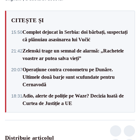
CITEȘTE ȘI
Complot dejucat în Serbia: doi bărbați, suspectați
15:50
că plănuiau asasinarea lui Vučić
Zelenski trage un semnal de alarmă: „Rachetele
21:42
voastre ar putea salva vieți”
Operațiune contra cronometru pe Dunăre.
20:07
Ultimele două barje sunt scufundate pentru
Cernavodă
Adio, alerte de poliție pe Waze? Decizia luată de
18:31
Curtea de Justiție a UE
Distribuie articolul