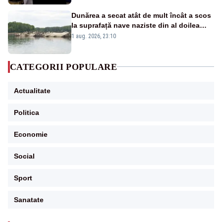
Dunărea a secat atât de mult încât a scos
la suprafață nave naziste din al doilea
război mondial
1 aug. 2026, 23:10
CATEGORII POPULARE
Actualitate
Politica
Economie
Social
Sport
Sanatate