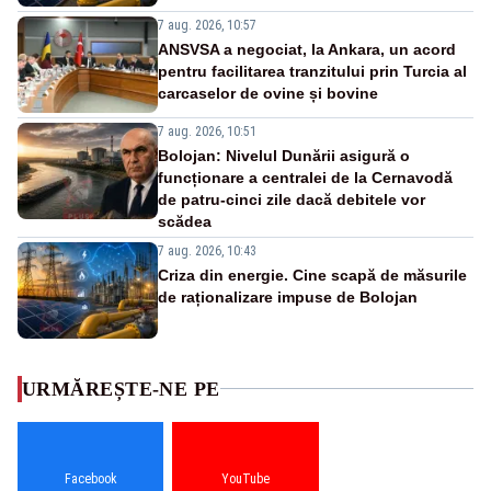
7 aug. 2026, 10:57
ANSVSA a negociat, la Ankara, un acord
pentru facilitarea tranzitului prin Turcia al
carcaselor de ovine și bovine
7 aug. 2026, 10:51
Bolojan: Nivelul Dunării asigură o
funcționare a centralei de la Cernavodă
de patru-cinci zile dacă debitele vor
scădea
7 aug. 2026, 10:43
Criza din energie. Cine scapă de măsurile
de raționalizare impuse de Bolojan
URMĂREȘTE-NE PE
Facebook
YouTube