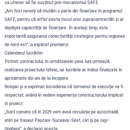
ca ulterior să fie susținut prin mecanismul SAFE.
„Am fost nevoiți să mutăm o parte din finanțare în programul
SAFE, pentru că altfel exista riscul unor supracontractări și al
depășirii capacității de finanțare. În același timp, este
importantă asigurarea conectivității strategice pentru regiunea
de nord-est”, a explicat premierul.
Calendarul lucrărilor
Potrivit contractului, în următoarele șase luni urmează
realizarea proiectului tehnic, iar lucrările ar trebui finalizate în
aproximativ doi ani de la începere.
Bolojan și-a exprimat încrederea că termenul de execuție va fi
respectat, având în vedere experiența constructorului implicat
în proiect.
„Sunt convins că în 2029 vom avea circulație pe autostradă
atât pe traseul Pașcani–Suceava–Siret, cât și pe Iași–
Ungheni”, a declarat acesta.