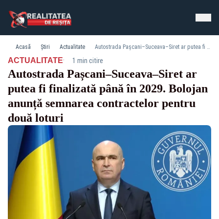
Acasă
Știri
Actualitate
Autostrada Pașcani–Suceava–Siret ar putea fi finalizată până în 2029. Bolojan anunță semnarea contractelor pentru două loturi
·
ACTUALITATE
1 min citire
Autostrada Pașcani–Suceava–Siret ar
putea fi finalizată până în 2029. Bolojan
anunță semnarea contractelor pentru
două loturi