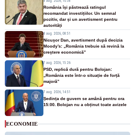
8 aug. 2026, 10:38
România își păstrează ratingul
recomandat investițiilor. Un semnal
pozitiv, dar și un avertisment pentru
autorități
8 aug. 2026, 08:51
Nicușor Dan, avertisment după decizia
Moody’s: „România trebuie să revină la
creștere economică”
7 aug. 2026, 15:26
PSD, replică dură pentru Bolojan:
„România este într-o situație de forță
majoră”
7 aug. 2026, 14:51
Ședința de guvern se amână pentru ora
15:00. Bolojan nu a obținut toate avizele
ECONOMIE