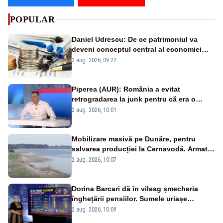
POPULAR
Daniel Udrescu: De ce patrimoniul va
deveni conceptul central al economiei
viitoare?
2 aug. 2026, 09:22
Piperea (AUR): România a evitat
retrogradarea la junk pentru că era o
catastrofă pentru bănci și fondurile de
2 aug. 2026, 10:01
pensii
Mobilizare masivă pe Dunăre, pentru
salvarea producției la Cernavodă. Armata
va detona o stâncă și va devia apa
2 aug. 2026, 10:07
fluviului - IMAGINI AERIENE
Dorina Barcari dă în vileag șmecheria
înghețării pensiilor. Sumele uriașe
pierdute de fiecare român
2 aug. 2026, 10:09