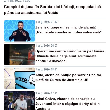
24 feb. 2026, 15:50
Complot dejucat în Serbia: doi bărbați, suspectați că
plănuiau asasinarea lui Vučić
8 aug. 2026, 21:42
Zelenski trage un semnal de alarmă:
„Rachetele voastre ar putea salva vieți”
8 aug. 2026, 20:07
Operațiune contra cronometru pe Dunăre.
Ultimele două barje sunt scufundate
pentru Cernavodă
8 aug. 2026, 18:31
Adio, alerte de poliție pe Waze? Decizia
luată de Curtea de Justiție a UE
8 aug. 2026, 17:31
Cristi Chivu, victorie de senzație cu
Juventus! Inter a câștigat derby-ul din
Australia