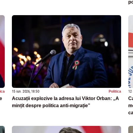
po
tica
15 iun. 2026, 18:50
Politica
12 
e
Acuzații explozive la adresa lui Viktor Orban: „A
Ca
mințit despre politica anti-migrație”
mo
c