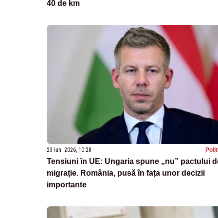
40 de km
23 iun. 2026, 10:28
Poli
Tensiuni în UE: Ungaria spune „nu” pactului d
migrație. România, pusă în fața unor decizii
importante