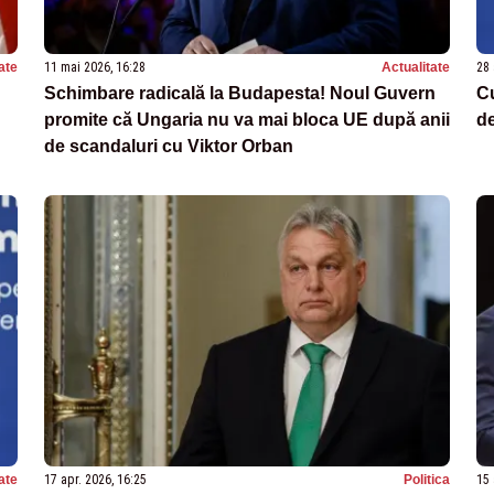
ate
11 mai 2026, 16:28
Actualitate
28 
Schimbare radicală la Budapesta! Noul Guvern
Cu
promite că Ungaria nu va mai bloca UE după anii
de
de scandaluri cu Viktor Orban
ate
17 apr. 2026, 16:25
Politica
15 