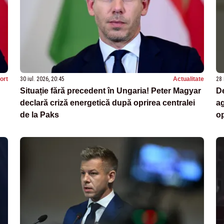
ort
30 iul. 2026, 20:45
Actualitate
28 
Situație fără precedent în Ungaria! Peter Magyar
De
declară criză energetică după oprirea centralei
ag
de la Paks
op