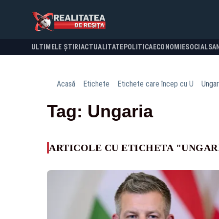
ULTIMELE ȘTIRI
ACTUALITATE
POLITICA
ECONOMIE
SOCIAL
SA
Acasă
Etichete
Etichete care încep cu U
Ungar
Tag: Ungaria
ARTICOLE CU ETICHETA "UNGAR