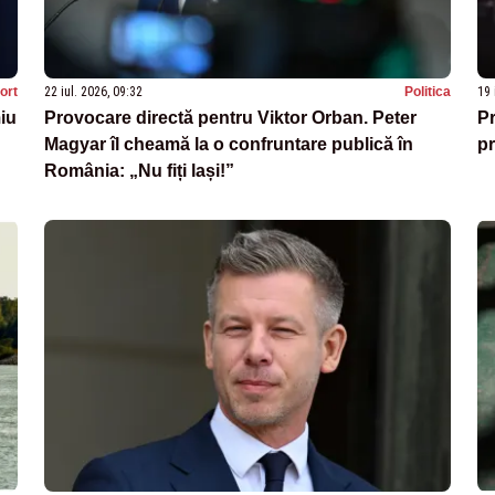
ort
22 iul. 2026, 09:32
Politica
19 
iu
Provocare directă pentru Viktor Orban. Peter
Pr
Magyar îl cheamă la o confruntare publică în
pr
România: „Nu fiți lași!”