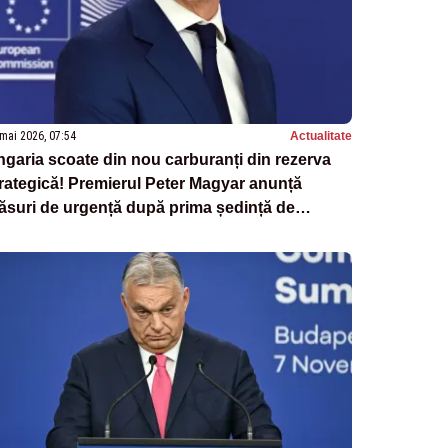
mai 2026, 07:54
Actualitate
garia scoate din nou carburanți din rezerva
rategică! Premierul Peter Magyar anunță
suri de urgență după prima ședință de
uvern