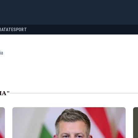
NATATE
SPORT
ia
IA"