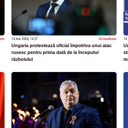
ate
14 mai 2026, 14:37
Actualitate
14 
Ungaria protestează oficial împotriva unui atac
Un
rusesc pentru prima dată de la începutul
st
războiului
mă
G