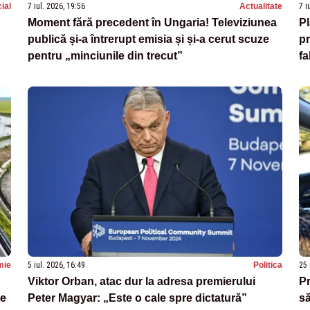
ial
7 iul. 2026, 19:56
Actualitate
7 i
Moment fără precedent în Ungaria! Televiziunea
Pl
publică și-a întrerupt emisia și și-a cerut scuze
pr
pentru „minciunile din trecut”
fa
mie
5 iul. 2026, 16:49
Politica
25 
Viktor Orban, atac dur la adresa premierului
Pr
te
Peter Magyar: „Este o cale spre dictatură”
să