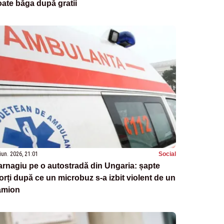
ate băga după gratii
iun. 2026, 21:01
Social
rnagiu pe o autostradă din Ungaria: șapte
rți după ce un microbuz s-a izbit violent de un
amion