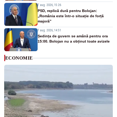
7 aug. 2026, 15:26
PSD, replică dură pentru Bolojan:
„România este într-o situație de forță
majoră”
7 aug. 2026, 14:51
Ședința de guvern se amână pentru ora
15:00. Bolojan nu a obținut toate avizele
ECONOMIE