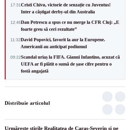
Cristi Chivu, victorie de senzație cu Juventus!
17:31
Inter a câștigat derby-ul din Australia
Dan Petrescu a spus ce nu merge la CFR Cluj: „E
12:46
foarte greu să ceri rezultate”
David Popovici, favorit la aur la Europene.
11:32
Americanii au anticipat podiumul
Scandal uriaș la FIFA. Gianni Infantino, acuzat că
09:22
UEFA ar fi plătit o sumă de șase cifre pentru o
fostă angajată
Distribuie articolul
Urmărește știrile Realitatea de Caras-Severin și pe