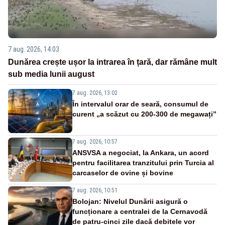
7 aug. 2026, 14:03
Dunărea crește ușor la intrarea în țară, dar rămâne mult
sub media lunii august
7 aug. 2026, 13:02
În intervalul orar de seară, consumul de
curent „a scăzut cu 200-300 de megawați”
7 aug. 2026, 10:57
ANSVSA a negociat, la Ankara, un acord
pentru facilitarea tranzitului prin Turcia al
carcaselor de ovine și bovine
7 aug. 2026, 10:51
Bolojan: Nivelul Dunării asigură o
funcționare a centralei de la Cernavodă
de patru-cinci zile dacă debitele vor