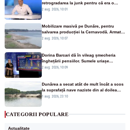
retrogradarea la junk pentru că era o
catastrofă pentru bănci și fondurile de
2 aug. 2026, 10:01
pensii
Mobilizare masivă pe Dunăre, pentru
salvarea producției la Cernavodă. Armata
va detona o stâncă și va devia apa
2 aug. 2026, 10:07
fluviului - IMAGINI AERIENE
Dorina Barcari dă în vileag șmecheria
înghețării pensiilor. Sumele uriașe
pierdute de fiecare român
2 aug. 2026, 10:09
Dunărea a secat atât de mult încât a scos
la suprafață nave naziste din al doilea
război mondial
1 aug. 2026, 23:10
CATEGORII POPULARE
Actualitate