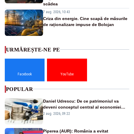
scădea
7 aug. 2026, 10:43
Criza din energie. Cine scapă de măsurile
de raționalizare impuse de Bolojan
URMĂREȘTE-NE PE
Facebook
YouTube
POPULAR
Daniel Udrescu: De ce patrimoniul va
deveni conceptul central al economiei
viitoare?
2 aug. 2026, 09:22
Piperea (AUR): România a evitat