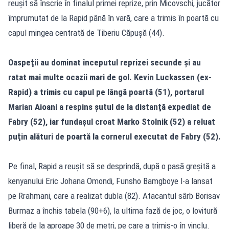
reuşit să înscrie în finalul primei reprize, prin Micovschi, jucător
împrumutat de la Rapid până în vară, care a trimis în poartă cu
capul mingea centrată de Tiberiu Căpuşă (44).
Oaspeţii au dominat începutul reprizei secunde şi au
ratat mai multe ocazii mari de gol. Kevin Luckassen (ex-
Rapid) a trimis cu capul pe lângă poartă (51), portarul
Marian Aioani a respins şutul de la distanţă expediat de
Fabry (52), iar fundaşul croat Marko Stolnik (52) a reluat
puţin alături de poartă la cornerul executat de Fabry (52).
Pe final, Rapid a reuşit să se desprindă, după o pasă greşită a
kenyanului Eric Johana Omondi, Funsho Bamgboye l-a lansat
pe Rrahmani, care a realizat dubla (82). Atacantul sârb Borisav
Burmaz a închis tabela (90+6), la ultima fază de joc, o lovitură
liberă de la aproape 30 de metri, pe care a trimis-o în vinclu.