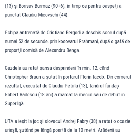
(13) şi Borisav Burmaz (90+6), în timp ce pentru oaspeţi a
punctat Claudiu Micovschi (44).
Echipa antrenată de Cristiano Bergodi a deschis scorul după
numai 52 de secunde, prin kosovarul Rrahmani, după o gafă de
proporţii comisă de Alexandru Benga.
Gazdele au ratat şansa desprinderii în min. 12, când
Christopher Braun a şutat în portarul Florin Iacob. Din cornerul
rezultat, executat de Claudiu Petrila (13), tânărul fundaş
Robert Bădescu (18 ani) a marcat la meciul său de debut în
Superligă.
UTA a ieşit la joc şi slovacul Andrej Fabry (38) a ratat o ocazie
uriaşă, şutând pe lângă poartă de la 10 metri. Arădenii au