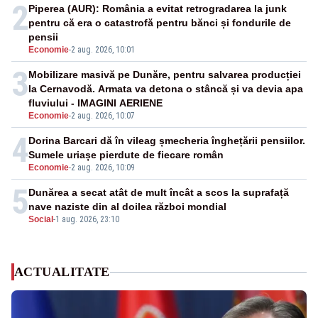
2
Piperea (AUR): România a evitat retrogradarea la junk
pentru că era o catastrofă pentru bănci și fondurile de
pensii
Economie
-
2 aug. 2026, 10:01
3
Mobilizare masivă pe Dunăre, pentru salvarea producției
la Cernavodă. Armata va detona o stâncă și va devia apa
fluviului - IMAGINI AERIENE
Economie
-
2 aug. 2026, 10:07
4
Dorina Barcari dă în vileag șmecheria înghețării pensiilor.
Sumele uriașe pierdute de fiecare român
Economie
-
2 aug. 2026, 10:09
5
Dunărea a secat atât de mult încât a scos la suprafață
nave naziste din al doilea război mondial
Social
-
1 aug. 2026, 23:10
ACTUALITATE