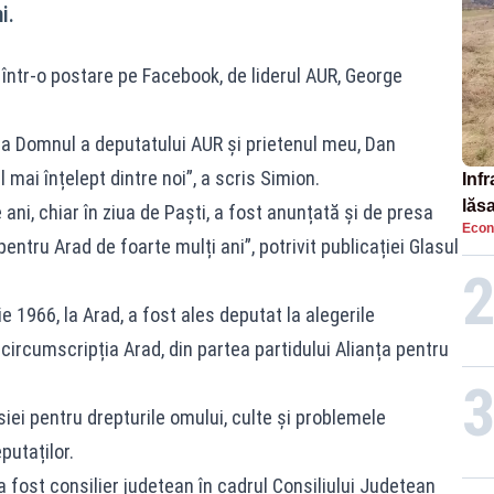
i.
într-o postare pe Facebook, de liderul AUR, George
a Domnul a deputatului AUR și prietenul meu, Dan
 mai înțelept dintre noi”, a scris Simion.
Infr
lăs
ani, chiar în ziua de Paști, a fost anunțată și de presa
Econ
pentru Arad de foarte mulți ani”, potrivit publicației Glasul
e 1966, la Arad, a fost ales deputat la alegerile
ircumscripția Arad, din partea partidului Alianța pentru
ei pentru drepturile omului, culte și problemele
putaților.
a fost consilier județean în cadrul Consiliului Județean