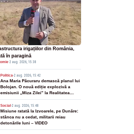
astructura irigațiilor din România,
ată în paragină
omie
·
2 aug. 2026, 15:38
2
Politica
-
2 aug. 2026, 15:42
Ana Maria Păcuraru demască planul lui
Bolojan. O nouă ediție explozivă a
emisiunii „Miza Zilei” la Realitatea
PLUS
3
Social
-
2 aug. 2026, 15:48
Misiune ratată la Izvoarele, pe Dunăre:
stânca nu a cedat, militarii reiau
detonările luni – VIDEO