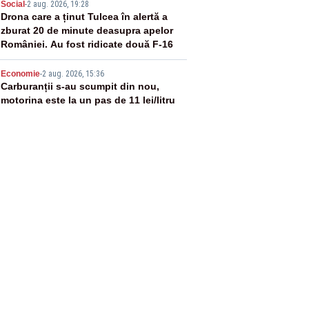
4
Social
-
2 aug. 2026, 19:28
Drona care a ținut Tulcea în alertă a
zburat 20 de minute deasupra apelor
României. Au fost ridicate două F-16
5
Economie
-
2 aug. 2026, 15:36
Carburanții s-au scumpit din nou,
motorina este la un pas de 11 lei/litru