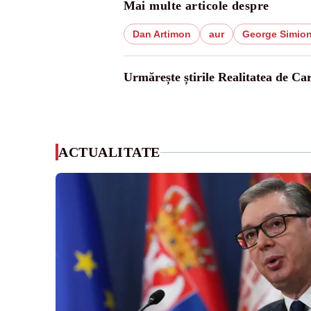
Mai multe articole despre
Dan Artimon
aur
George Simio
Urmărește știrile Realitatea de Ca
ACTUALITATE