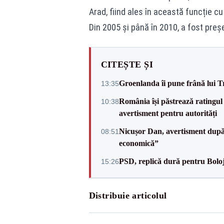
Arad, fiind ales în această funcție cu 
Din 2005 și până în 2010, a fost pre
CITEȘTE ȘI
Groenlanda îi pune frână lui 
13:35
România își păstrează ratingul 
10:38
avertisment pentru autorități
Nicușor Dan, avertisment după 
08:51
economică”
PSD, replică dură pentru Boloj
15:26
Distribuie articolul