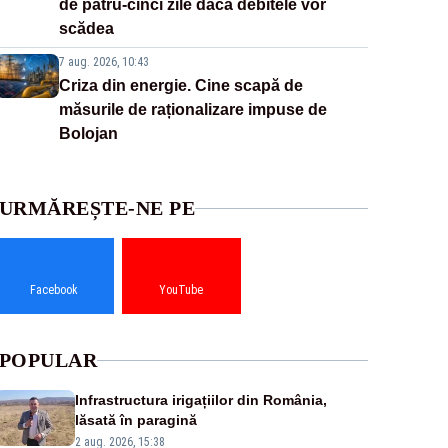
de patru-cinci zile dacă debitele vor
scădea
7 aug. 2026, 10:43
Criza din energie. Cine scapă de
măsurile de raționalizare impuse de
Bolojan
URMĂREȘTE-NE PE
Facebook
YouTube
POPULAR
Infrastructura irigațiilor din România,
lăsată în paragină
2 aug. 2026, 15:38