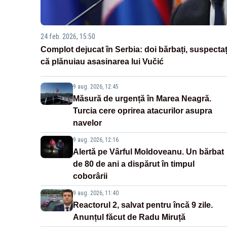
24 feb. 2026, 15:50
Complot dejucat în Serbia: doi bărbați, suspectaț
că plănuiau asasinarea lui Vučić
9 aug. 2026, 12:45
Măsură de urgență în Marea Neagră.
Turcia cere oprirea atacurilor asupra
navelor
9 aug. 2026, 12:16
Alertă pe Vârful Moldoveanu. Un bărbat
de 80 de ani a dispărut în timpul
coborârii
9 aug. 2026, 11:40
Reactorul 2, salvat pentru încă 9 zile.
Anunțul făcut de Radu Miruță