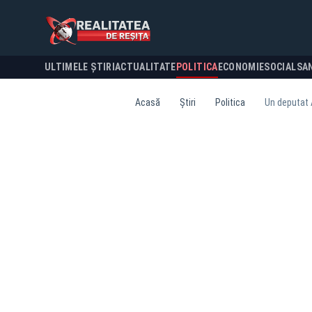
ULTIMELE ȘTIRI
ACTUALITATE
POLITICA
ECONOMIE
SOCIAL
SA
Acasă
Știri
Politica
Un deputat A