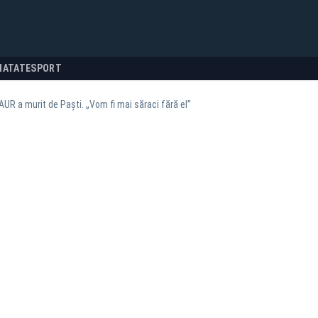
NATATE
SPORT
UR a murit de Paști. „Vom fi mai săraci fără el”