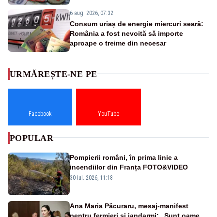
6 aug. 2026, 07:32
Consum uriaș de energie miercuri seară:
România a fost nevoită să importe
aproape o treime din necesar
URMĂREȘTE-NE PE
Facebook
YouTube
POPULAR
Pompierii români, în prima linie a
incendiilor din Franța FOTO&VIDEO
30 iul. 2026, 11:18
Ana Maria Păcuraru, mesaj-manifest
pentru fermieri și jandarmi: „Sunt oameni