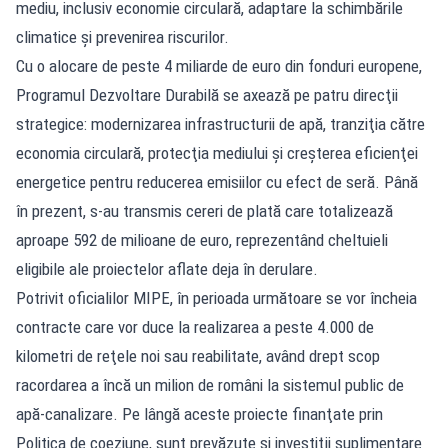
mediu, inclusiv economie circulară, adaptare la schimbările
climatice şi prevenirea riscurilor.
Cu o alocare de peste 4 miliarde de euro din fonduri europene,
Programul Dezvoltare Durabilă se axează pe patru direcţii
strategice: modernizarea infrastructurii de apă, tranziţia către
economia circulară, protecţia mediului şi creşterea eficienţei
energetice pentru reducerea emisiilor cu efect de seră. Până
în prezent, s-au transmis cereri de plată care totalizează
aproape 592 de milioane de euro, reprezentând cheltuieli
eligibile ale proiectelor aflate deja în derulare.
Potrivit oficialilor MIPE, în perioada următoare se vor încheia
contracte care vor duce la realizarea a peste 4.000 de
kilometri de reţele noi sau reabilitate, având drept scop
racordarea a încă un milion de români la sistemul public de
apă-canalizare. Pe lângă aceste proiecte finanţate prin
Politica de coeziune, sunt prevăzute și investiţii suplimentare