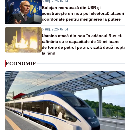
6 aug. 2026, 07:34
Bolojan recrutează din USR și
construiește un nou pol electoral: atacuri
coordonate pentru menținerea la putere
6 aug. 2026, 07:04
Ucraina atacă din nou în adâncul Rusiei:
rafinăria cu o capacitate de 15 milioane
de tone de petrol pe an, vizată două nopți
la rând
ECONOMIE