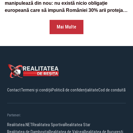
manipulează din nou: nu există nicio obligație
europeană care să impună României 30% arii protejate
și 10% protecție strictă”
Mai Multe
Contact
Termeni și condiții
Politică de confidențialitate
Cod de conduită
Parteneri:
Realitatea.NET
Realitatea Sportiva
Realitatea Star
Realitatea de Dambovita
Realitatea de Valcea
Realitatea de Bucuresti