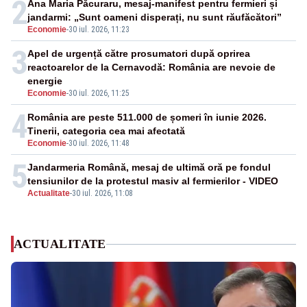
2
Ana Maria Păcuraru, mesaj-manifest pentru fermieri și
jandarmi: „Sunt oameni disperați, nu sunt răufăcători”
Economie
-
30 iul. 2026, 11:23
3
Apel de urgență către prosumatori după oprirea
reactoarelor de la Cernavodă: România are nevoie de
energie
Economie
-
30 iul. 2026, 11:25
4
România are peste 511.000 de șomeri în iunie 2026.
Tinerii, categoria cea mai afectată
Economie
-
30 iul. 2026, 11:48
5
Jandarmeria Română, mesaj de ultimă oră pe fondul
tensiunilor de la protestul masiv al fermierilor - VIDEO
Actualitate
-
30 iul. 2026, 11:08
ACTUALITATE