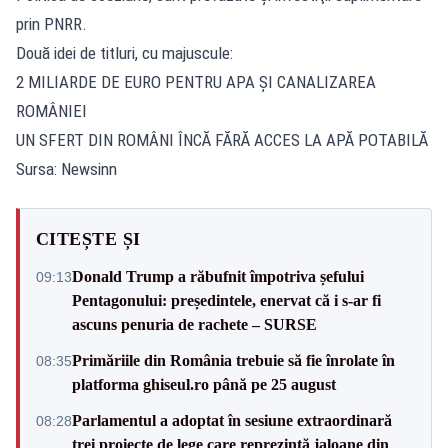
prin PNRR.
Două idei de titluri, cu majuscule:
2 MILIARDE DE EURO PENTRU APA ȘI CANALIZAREA
ROMÂNIEI
UN SFERT DIN ROMÂNI ÎNCĂ FĂRĂ ACCES LA APĂ POTABILĂ
Sursa: Newsinn
CITEȘTE ȘI
Donald Trump a răbufnit împotriva șefului
09:13
Pentagonului: președintele, enervat că i s-ar fi
ascuns penuria de rachete – SURSE
Primăriile din România trebuie să fie înrolate în
08:35
platforma ghiseul.ro până pe 25 august
Parlamentul a adoptat în sesiune extraordinară
08:28
trei proiecte de lege care reprezintă jaloane din