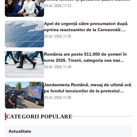
disperați, nu sunt răufăcători”
30 iul. 2026, 11:23
Apel de urgență către prosumatori după
oprirea reactoarelor de la Cernavodă:
România are nevoie de energie
30 iul. 2026, 11:25
România are peste 511.000 de șomeri în
iunie 2026. Tinerii, categoria cea mai
afectată
30 iul. 2026, 11:48
Jandarmeria Română, mesaj de ultimă oră
pe fondul tensiunilor de la protestul
masiv al fermierilor - VIDEO
30 iul. 2026, 11:08
CATEGORII POPULARE
Actualitate