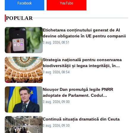
Facebook
YouTube
POPULAR
Etichetarea conținutului generat de AI
devine obligatorie în UE pentru companii
3 aug. 2026, 08:51
Strategia naţională pentru conservarea
biodiversităţii și legea integrităţii, în
dezbatere
3 aug. 2026, 08:54
Nicușor Dan promulgă legile PNRR
adoptate de Parlament. Codul
urbanismului, printre actele normative
3 aug. 2026, 09:00
vizate
Continuă situația dramatică din Ceuta
3 aug. 2026, 09:30