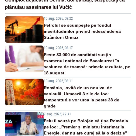
plănuiau asasinarea lui Vučić
10 aug. 2026, 08:22
Petrolul se scumpește pe fondul
incertitudinilor privind redeschiderea
Strâmtorii Ormuz
10 aug. 2026, 08:17
Peste 33.000 de candidați susțin
examenul național de Bacalaureat în
sesiunea de toamnă: primele rezultate, pe
18 august
10 aug. 2026, 08:11
România, lovită de un nou val de
caniculă. Urmează 3 zile de foc:
temperaturile vor urca la peste 38 de
grade
9 aug. 2026, 22:41
Peiu îl acuză pe Bolojan că ține România
pe loc: „Premier și ministru interimar la
Energie, dar nu are curaj să ia o decizie”