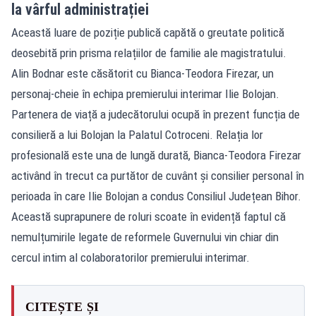
la vârful administrației
Această luare de poziție publică capătă o greutate politică
deosebită prin prisma relațiilor de familie ale magistratului.
Alin Bodnar este căsătorit cu Bianca-Teodora Firezar, un
personaj-cheie în echipa premierului interimar Ilie Bolojan.
Partenera de viață a judecătorului ocupă în prezent funcția de
consilieră a lui Bolojan la Palatul Cotroceni. Relația lor
profesională este una de lungă durată, Bianca-Teodora Firezar
activând în trecut ca purtător de cuvânt și consilier personal în
perioada în care Ilie Bolojan a condus Consiliul Județean Bihor.
Această suprapunere de roluri scoate în evidență faptul că
nemulțumirile legate de reformele Guvernului vin chiar din
cercul intim al colaboratorilor premierului interimar.
CITEȘTE ȘI