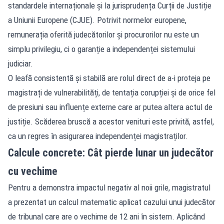
standardele internaționale și la jurisprudența Curții de Justiție
a Uniunii Europene (CJUE). Potrivit normelor europene,
remunerația oferită judecătorilor și procurorilor nu este un
simplu privilegiu, ci o garanție a independenței sistemului
judiciar.
O leafă consistentă și stabilă are rolul direct de a-i proteja pe
magistrați de vulnerabilități, de tentația corupției și de orice fel
de presiuni sau influențe externe care ar putea altera actul de
justiție. Scăderea bruscă a acestor venituri este privită, astfel,
ca un regres în asigurarea independenței magistraților.
Calcule concrete: Cât pierde lunar un judecător
cu vechime
Pentru a demonstra impactul negativ al noii grile, magistratul
a prezentat un calcul matematic aplicat cazului unui judecător
de tribunal care are o vechime de 12 ani în sistem. Aplicând