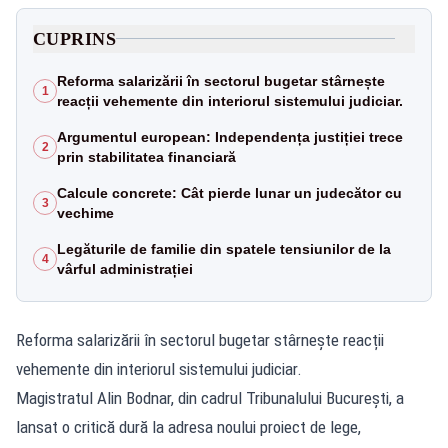
CUPRINS
Reforma salarizării în sectorul bugetar stârnește
1
reacții vehemente din interiorul sistemului judiciar.
Argumentul european: Independența justiției trece
2
prin stabilitatea financiară
Calcule concrete: Cât pierde lunar un judecător cu
3
vechime
Legăturile de familie din spatele tensiunilor de la
4
vârful administrației
Reforma salarizării în sectorul bugetar stârnește reacții
vehemente din interiorul sistemului judiciar.
Magistratul Alin Bodnar, din cadrul Tribunalului București, a
lansat o critică dură la adresa noului proiect de lege,