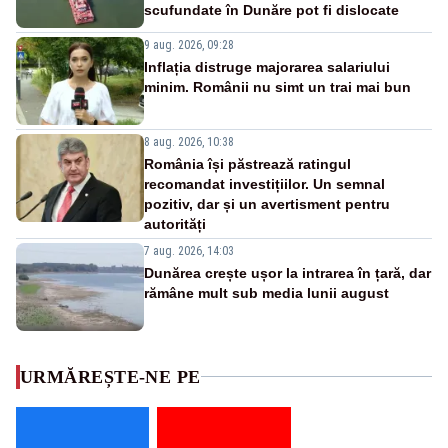
scufundate în Dunăre pot fi dislocate
9 aug. 2026, 09:28
Inflația distruge majorarea salariului
minim. Românii nu simt un trai mai bun
8 aug. 2026, 10:38
România își păstrează ratingul
recomandat investițiilor. Un semnal
pozitiv, dar și un avertisment pentru
autorități
7 aug. 2026, 14:03
Dunărea crește ușor la intrarea în țară, dar
rămâne mult sub media lunii august
URMĂREȘTE-NE PE