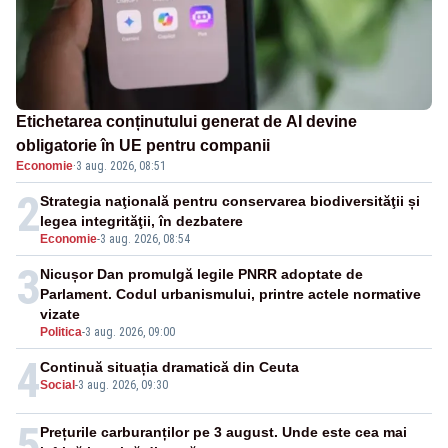
Etichetarea conținutului generat de AI devine
obligatorie în UE pentru companii
Economie
·
3 aug. 2026, 08:51
2
Strategia naţională pentru conservarea biodiversităţii și
legea integrităţii, în dezbatere
Economie
-
3 aug. 2026, 08:54
3
Nicușor Dan promulgă legile PNRR adoptate de
Parlament. Codul urbanismului, printre actele normative
vizate
Politica
-
3 aug. 2026, 09:00
4
Continuă situația dramatică din Ceuta
Social
-
3 aug. 2026, 09:30
5
Prețurile carburanților pe 3 august. Unde este cea mai