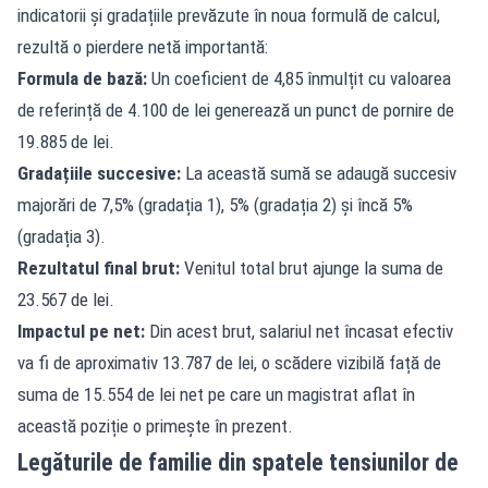
indicatorii și gradațiile prevăzute în noua formulă de calcul,
rezultă o pierdere netă importantă:
Formula de bază:
Un coeficient de 4,85 înmulțit cu valoarea
de referință de 4.100 de lei generează un punct de pornire de
19.885 de lei.
Gradațiile succesive:
La această sumă se adaugă succesiv
majorări de 7,5% (gradația 1), 5% (gradația 2) și încă 5%
(gradația 3).
Rezultatul final brut:
Venitul total brut ajunge la suma de
23.567 de lei.
Impactul pe net:
Din acest brut, salariul net încasat efectiv
va fi de aproximativ 13.787 de lei, o scădere vizibilă față de
suma de 15.554 de lei net pe care un magistrat aflat în
această poziție o primește în prezent.
Legăturile de familie din spatele tensiunilor de