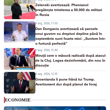
Zelenski avertizează: Phenianul
pregătește trimiterea a 50.000 de militari
în Rusia
9 aug. 2026, 17:50
Dan Dungaciu avertizează că șansele
unui guvern cu drepturi depline până în
septembrie sunt foarte mici: „Suntem într-
o furtună perfectă”
9 aug. 2026, 15:40
Miruță cere o măsură radicală după atacul
de la Cluj. Legea dezinformării, din nou în
discuție
8 aug. 2026, 13:35
Groenlanda îi pune frână lui Trump.
Avertisment dur după planul de foraj
ECONOMIE