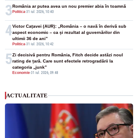
3
România ar putea avea un nou premier abia în toamnă
Politica
-
31 iul. 2026, 10:40
4
Victor Cațavei (AUR): „România – o navă în derivă sub
aspect economic – ca și rezultat al guvernărilor din
ultimii 36 de ani”
Politica
-
31 iul. 2026, 10:42
5
Zi decisivă pentru România, Fitch decide astăzi noul
rating de țară. Care sunt efectele retrogradării la
categoria „junk”
Economie
-
31 iul. 2026, 09:48
ACTUALITATE