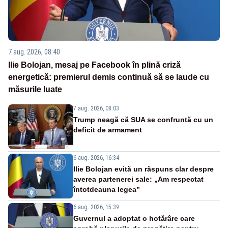
7 aug. 2026, 08:40
Ilie Bolojan, mesaj pe Facebook în plină criză
energetică: premierul demis continuă să se laude cu
măsurile luate
7 aug. 2026, 08:03
Trump neagă că SUA se confruntă cu un
deficit de armament
6 aug. 2026, 16:34
Ilie Bolojan evită un răspuns clar despre
averea partenerei sale: „Am respectat
întotdeauna legea”
6 aug. 2026, 15:39
Guvernul a adoptat o hotărâre care