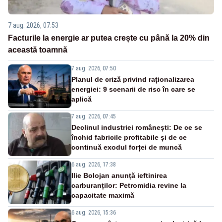
7 aug. 2026, 07:53
Facturile la energie ar putea crește cu până la 20% din
această toamnă
7 aug. 2026, 07:50
Planul de criză privind raționalizarea
energiei: 9 scenarii de risc în care se
aplică
7 aug. 2026, 07:45
Declinul industriei românești: De ce se
închid fabricile profitabile și de ce
continuă exodul forței de muncă
6 aug. 2026, 17:38
Ilie Bolojan anunță ieftinirea
carburanților: Petromidia revine la
capacitate maximă
6 aug. 2026, 15:36