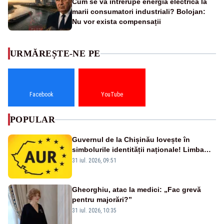
Cum se va întrerupe energia electrică la
marii consumatori industriali? Bolojan:
Nu vor exista compensații
URMĂREȘTE-NE PE
Facebook
YouTube
POPULAR
Guvernul de la Chișinău lovește în
simbolurile identității naționale! Limba
română nu se economisește! Limba
31 iul. 2026, 09:51
română se sărbătorește!
Gheorghiu, atac la medici: „Fac grevă
pentru majorări?”
31 iul. 2026, 10:35