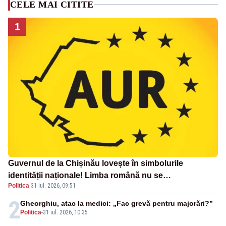
CELE MAI CITITE
1
Guvernul de la Chișinău lovește în simbolurile
identității naționale! Limba română nu se
Politica
·
31 iul. 2026, 09:51
economisește! Limba română se sărbătorește!
2
Gheorghiu, atac la medici: „Fac grevă pentru majorări?”
Politica
-
31 iul. 2026, 10:35