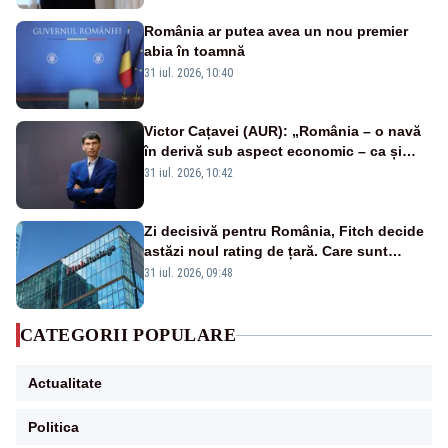
România ar putea avea un nou premier
abia în toamnă
31 iul. 2026, 10:40
Victor Cațavei (AUR): „România – o navă
în derivă sub aspect economic – ca și
rezultat al guvernărilor din ultimii 36 de
31 iul. 2026, 10:42
ani”
Zi decisivă pentru România, Fitch decide
astăzi noul rating de țară. Care sunt
efectele retrogradării la categoria „junk”
31 iul. 2026, 09:48
CATEGORII POPULARE
Actualitate
Politica