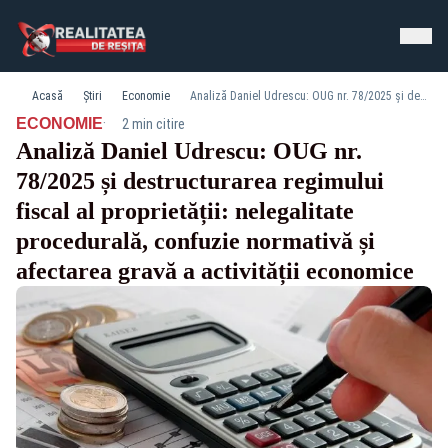
Acasă
Știri
Economie
Analiză Daniel Udrescu: OUG nr. 78/2025 și destructurarea regimului fiscal al proprietății: nelegalitate procedurală, confuzie normativă și afectarea gravă a activității economice
·
ECONOMIE
2 min citire
Analiză Daniel Udrescu: OUG nr.
78/2025 și destructurarea regimului
fiscal al proprietății: nelegalitate
procedurală, confuzie normativă și
afectarea gravă a activității economice