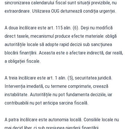
sincronizarea calendarului fiscal sunt situații previzibile, nu
extraordinare. Utilizarea OUG deturnează condiția urgenței.
A doua încălcare este art. 115 alin. (6). Deși nu modifică
direct taxele, mecanismul produce efecte materiale: obligă
autoritățile locale să adopte rapid decizii sub sancțiunea
blocării finanțării. Aceasta este o afectare indirectă, dar reală,
a obligației fiscale.
A treia încălcare este art. 1 alin. (5), securitatea juridică.
Intervenția imediată, cu termene comprimate, creează
instabilitate. Autoritățile nu pot fundamenta deciziile, iar
contribuabilii nu pot anticipa sarcina fiscală.
A patra încălcare este autonomia locală. Consiliile locale nu
mai decid liber, ci sub presiunea pierderii finanțării.