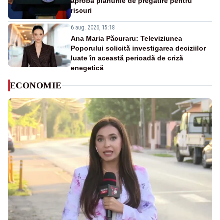
aprobă planurile de pregătire pentru
riscuri
6 aug. 2026, 15:18
Ana Maria Păcuraru: Televiziunea
Poporului solicită investigarea deciziilor
luate în această perioadă de criză
enegetică
ECONOMIE