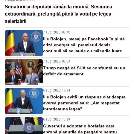
Senatorii și deputații rămân la muncă. Sesiunea
extraordinară, prelungită până la votul pe legea
salarizării
7 aug. 2026, 08:40
Ilie Bolojan, mesaj pe Facebook în plină
criză energetică: premierul demis
continuă să se laude cu măsurile luate
7 aug. 2026, 08:03
Trump neagă că SUA se confruntă cu un
deficit de armament
6 aug. 2026, 16:34
Ilie Bolojan evită un răspuns clar despre
averea partenerei sale: „Am respectat
întotdeauna legea”
6 aug. 2026, 15:39
Guvernul a adoptat o hotărâre care
aprobă planurile de pregătire pentru