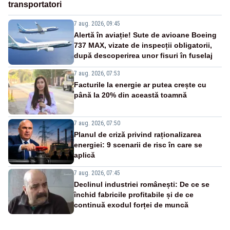
transportatori
7 aug. 2026, 09:45
Alertă în aviație! Sute de avioane Boeing
737 MAX, vizate de inspecții obligatorii,
după descoperirea unor fisuri în fuselaj
7 aug. 2026, 07:53
Facturile la energie ar putea crește cu
până la 20% din această toamnă
7 aug. 2026, 07:50
Planul de criză privind raționalizarea
energiei: 9 scenarii de risc în care se
aplică
7 aug. 2026, 07:45
Declinul industriei românești: De ce se
închid fabricile profitabile și de ce
continuă exodul forței de muncă