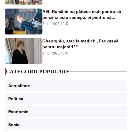
AEI: Românii nu plătesc mult pentru că
benzina este scumpă, ci pentru că
benzina ieftină e taxată scump
31 iul. 2026, 10:47
Gheorghiu, atac la medici: „Fac grevă
pentru majorări?”
31 iul. 2026, 10:35
CATEGORII POPULARE
Actualitate
Politica
Economie
Social