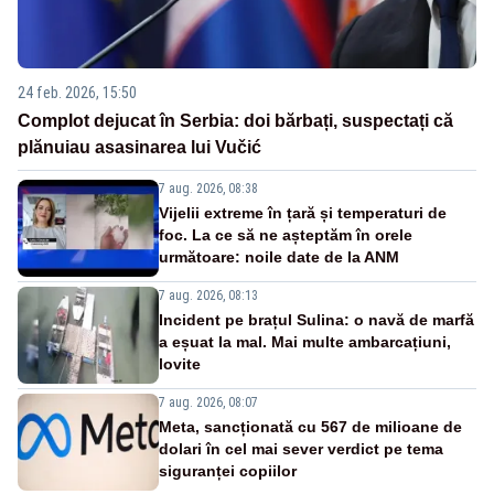
24 feb. 2026, 15:50
Complot dejucat în Serbia: doi bărbați, suspectați că
plănuiau asasinarea lui Vučić
7 aug. 2026, 08:38
Vijelii extreme în țară și temperaturi de
foc. La ce să ne așteptăm în orele
următoare: noile date de la ANM
7 aug. 2026, 08:13
Incident pe brațul Sulina: o navă de marfă
a eșuat la mal. Mai multe ambarcațiuni,
lovite
7 aug. 2026, 08:07
Meta, sancționată cu 567 de milioane de
dolari în cel mai sever verdict pe tema
siguranței copiilor