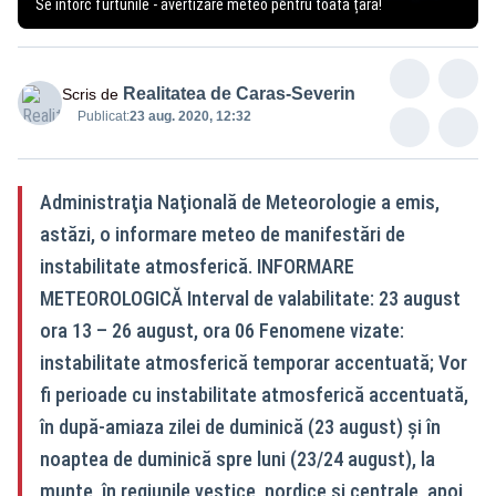
Se întorc furtunile - avertizare meteo pentru toată țara!
Realitatea de Caras-Severin
Scris de
Publicat:
23 aug. 2020, 12:32
Administraţia Naţională de Meteorologie a emis,
astăzi, o informare meteo de manifestări de
instabilitate atmosferică. INFORMARE
METEOROLOGICĂ Interval de valabilitate: 23 august
ora 13 – 26 august, ora 06 Fenomene vizate:
instabilitate atmosferică temporar accentuată; Vor
fi perioade cu instabilitate atmosferică accentuată,
în după-amiaza zilei de duminică (23 august) și în
noaptea de duminică spre luni (23/24 august), la
munte, în regiunile vestice, nordice și centrale, apoi