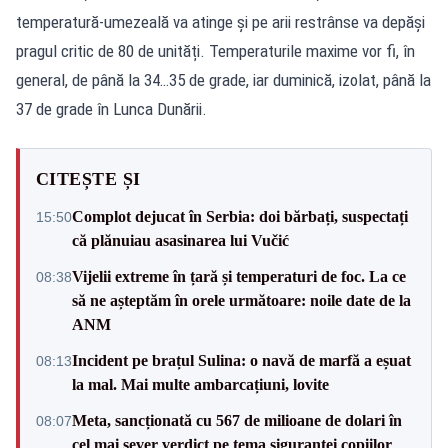
temperatură-umezeală va atinge și pe arii restrânse va depăși
pragul critic de 80 de unități. Temperaturile maxime vor fi, în
general, de până la 34…35 de grade, iar duminică, izolat, până la
37 de grade în Lunca Dunării.
CITEȘTE ȘI
Complot dejucat în Serbia: doi bărbați, suspectați
15:50
că plănuiau asasinarea lui Vučić
Vijelii extreme în țară și temperaturi de foc. La ce
08:38
să ne așteptăm în orele următoare: noile date de la
ANM
Incident pe brațul Sulina: o navă de marfă a eșuat
08:13
la mal. Mai multe ambarcațiuni, lovite
Meta, sancționată cu 567 de milioane de dolari în
08:07
cel mai sever verdict pe tema siguranței copiilor