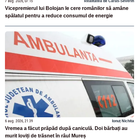
7 aug. 2026, 07:15
Realitatea de Caras-Severin
Vicepremierul lui Bolojan le cere românilor să amâne
spălatul pentru a reduce consumul de energie
6 aug. 2026, 21:39
Ionuț Nichita
Vremea a făcut prăpăd după caniculă. Doi bărbați au
murit loviți de trăsnet în râul Mureș