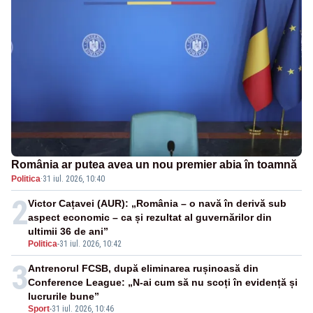
România ar putea avea un nou premier abia în toamnă
Politica
·
31 iul. 2026, 10:40
2
Victor Cațavei (AUR): „România – o navă în derivă sub
aspect economic – ca și rezultat al guvernărilor din
ultimii 36 de ani”
Politica
-
31 iul. 2026, 10:42
3
Antrenorul FCSB, după eliminarea rușinoasă din
Conference League: „N-ai cum să nu scoți în evidență și
lucrurile bune”
Sport
-
31 iul. 2026, 10:46