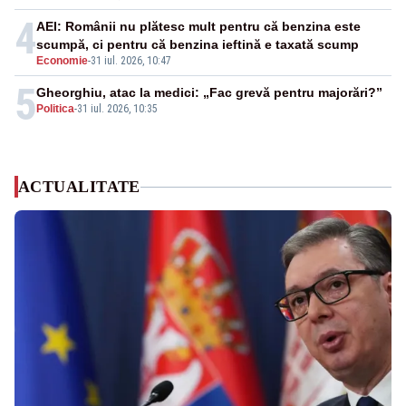
4
AEI: Românii nu plătesc mult pentru că benzina este
scumpă, ci pentru că benzina ieftină e taxată scump
Economie
-
31 iul. 2026, 10:47
5
Gheorghiu, atac la medici: „Fac grevă pentru majorări?”
Politica
-
31 iul. 2026, 10:35
ACTUALITATE