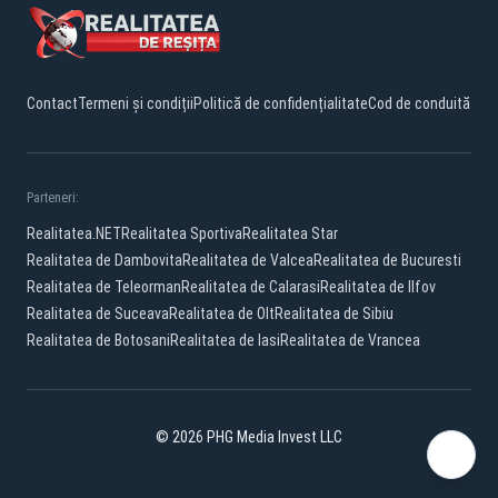
Contact
Termeni și condiții
Politică de confidențialitate
Cod de conduită
Parteneri:
Realitatea.NET
Realitatea Sportiva
Realitatea Star
Realitatea de Dambovita
Realitatea de Valcea
Realitatea de Bucuresti
Realitatea de Teleorman
Realitatea de Calarasi
Realitatea de Ilfov
Realitatea de Suceava
Realitatea de Olt
Realitatea de Sibiu
Realitatea de Botosani
Realitatea de Iasi
Realitatea de Vrancea
© 2026 PHG Media Invest LLC
Facebook
YouTube