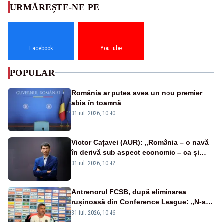
URMĂREȘTE-NE PE
Facebook
YouTube
POPULAR
România ar putea avea un nou premier
abia în toamnă
31 iul. 2026, 10:40
Victor Cațavei (AUR): „România – o navă
în derivă sub aspect economic – ca și
rezultat al guvernărilor din ultimii 36 de
31 iul. 2026, 10:42
ani”
Antrenorul FCSB, după eliminarea
rușinoasă din Conference League: „N-ai
cum să nu scoți în evidență și lucrurile
31 iul. 2026, 10:46
bune”