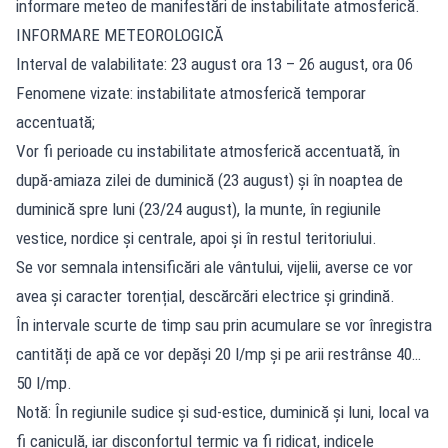
informare meteo de manifestări de instabilitate atmosferică.
INFORMARE METEOROLOGICĂ
Interval de valabilitate: 23 august ora 13 – 26 august, ora 06
Fenomene vizate: instabilitate atmosferică temporar
accentuată;
Vor fi perioade cu instabilitate atmosferică accentuată, în
după-amiaza zilei de duminică (23 august) și în noaptea de
duminică spre luni (23/24 august), la munte, în regiunile
vestice, nordice și centrale, apoi și în restul teritoriului.
Se vor semnala intensificări ale vântului, vijelii, averse ce vor
avea și caracter torențial, descărcări electrice și grindină.
În intervale scurte de timp sau prin acumulare se vor înregistra
cantități de apă ce vor depăși 20 l/mp și pe arii restrânse 40…
50 l/mp.
Notă: În regiunile sudice și sud-estice, duminică și luni, local va
fi caniculă, iar disconfortul termic va fi ridicat, indicele