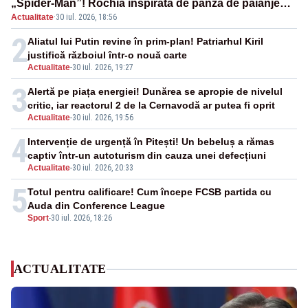
„Spider-Man”! Rochia inspirată de pânza de păianjen a
Actualitate
·
30 iul. 2026, 18:56
făcut senzație
2
Aliatul lui Putin revine în prim-plan! Patriarhul Kiril
justifică războiul într-o nouă carte
Actualitate
-
30 iul. 2026, 19:27
3
Alertă pe piața energiei! Dunărea se apropie de nivelul
critic, iar reactorul 2 de la Cernavodă ar putea fi oprit
Actualitate
-
30 iul. 2026, 19:56
4
Intervenție de urgență în Pitești! Un bebeluș a rămas
captiv într-un autoturism din cauza unei defecțiuni
Actualitate
-
30 iul. 2026, 20:33
5
Totul pentru calificare! Cum începe FCSB partida cu
Auda din Conference League
Sport
-
30 iul. 2026, 18:26
ACTUALITATE