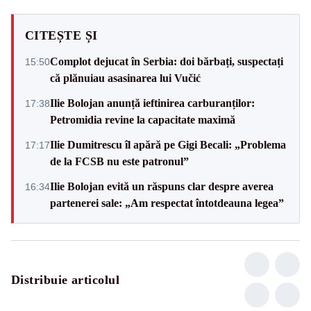
CITEȘTE ȘI
Complot dejucat în Serbia: doi bărbați, suspectați
15:50
că plănuiau asasinarea lui Vučić
Ilie Bolojan anunță ieftinirea carburanților:
17:38
Petromidia revine la capacitate maximă
Ilie Dumitrescu îl apără pe Gigi Becali: „Problema
17:17
de la FCSB nu este patronul”
Ilie Bolojan evită un răspuns clar despre averea
16:34
partenerei sale: „Am respectat întotdeauna legea”
Distribuie articolul