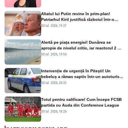
Aliatul lui Putin revine în prim-plan!
Patriarhul Kiril justifică războiul într-o
nouă carte
30 iul. 2026, 19:27
Alertă pe piața energiei! Dunărea se
apropie de nivelul critic, iar reactorul 2 de
la Cernavodă ar putea fi oprit
30 iul. 2026, 19:56
Intervenție de urgență în Pitești! Un
bebeluș a rămas captiv într-un autoturism
din cauza unei defecțiuni
30 iul. 2026, 20:33
Totul pentru calificare! Cum începe FCSB
partida cu Auda din Conference League
30 iul. 2026, 18:26