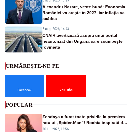
6 aug. 2026, 15:23
Alexandru Nazare, veste bună: Economia
României va crește în 2027, iar inflația va
scădea
6 aug. 2026, 14:43
CNAIR avertizează asupra unui portal
neautorizat din Ungaria care scumpește
rovinieta
URMĂREȘTE-NE PE
Facebook
YouTube
POPULAR
Zendaya a furat toate privirile la premiera
noului „Spider-Man”! Rochia inspirată de
pânza de păianjen a făcut senzație
30 iul. 2026, 18:56