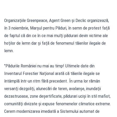
Organizaţiile Greenpeace, Agent Green şi Declic organizează,
în 3 noiembrie, Marşul pentru Păduri, în semn de protest faţă
de faptul că din ce în ce mai mulţi pădurari devin victime ale
hoţilor de lemn dar şi faţă de fenomenul tăierilor ilegale de
lemn.
"Pădurile României nu mai au timp! Ultimele date din
Inventarul Forestier Naţional arată că tăierile ilegale se
întâmplă într-un ritm fără precedent. În urma lor rămân
versanţi dezgoliţi, alunecări de teren, avalanşe, inundaţii
dezastruoase, zone deşertificate, pădurari ucişi în stil mafiot,
comunităţi divizate şi expuse fenomenelor climatice extreme.
Cerem modernizarea imediată a Sistemului automat de