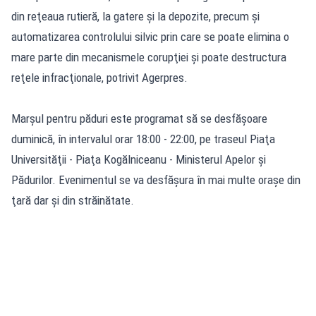
din reţeaua rutieră, la gatere şi la depozite, precum şi
automatizarea controlului silvic prin care se poate elimina o
mare parte din mecanismele corupţiei şi poate destructura
reţele infracţionale, potrivit Agerpres.
Marşul pentru păduri este programat să se desfăşoare
duminică, în intervalul orar 18:00 - 22:00, pe traseul Piaţa
Universităţii - Piaţa Kogălniceanu - Ministerul Apelor şi
Pădurilor. Evenimentul se va desfăşura în mai multe oraşe din
ţară dar şi din străinătate.