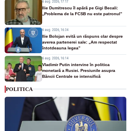
6 aug. 2026, 17:17
Ilie Dumitrescu îl apără pe Gigi Becali:
„Problema de la FCSB nu este patronul”
6 aug. 2026, 16:34
Ilie Bolojan evită un răspuns clar despre
averea partenerei sale: „Am respectat
întotdeauna legea”
6 aug. 2026, 16:14
Vladimir Putin intervine în politica
monetară a Rusiei. Presiunile asupra
Băncii Centrale se intensifică
POLITICA