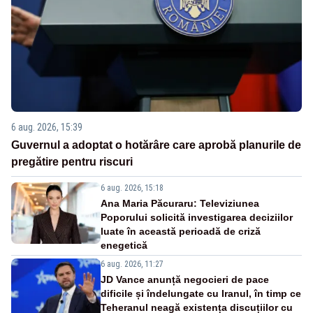
6 aug. 2026, 15:39
Guvernul a adoptat o hotărâre care aprobă planurile de
pregătire pentru riscuri
6 aug. 2026, 15:18
Ana Maria Păcuraru: Televiziunea
Poporului solicită investigarea deciziilor
luate în această perioadă de criză
enegetică
6 aug. 2026, 11:27
JD Vance anunță negocieri de pace
dificile și îndelungate cu Iranul, în timp ce
Teheranul neagă existența discuțiilor cu