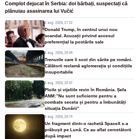
Complot dejucat în Serbia: doi bărbați, suspectați că
plănuiau asasinarea lui Vučić
5 aug. 2026, 21:52
Donald Trump, în centrul unui nou
scandal. Acuzații privind accesul
preferențial la postările sale
5 aug. 2026, 20:49
Trenurile care îi scot din sărite pe români.
Călătorii reclamă aglomerația și condițiile
insuportabile
5 aug. 2026, 20:47
Ploile și vijeliile revin în România. Șefa
ANM:”Nu sunt suficiente pentru a
combate seceta și pentru a îmbunătăți
situația Dunării”
5 aug. 2026, 20:19
Un fragment dintr-o rachetă SpaceX s-a
prăbușit pe Lună. Ce au aflat cercetătorii
după impact