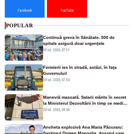
Facebook
YouTube
POPULAR
Continuă greva în Sănătate. 500 de
spitale asigură doar urgențele
30 iul. 2026, 07:51
Fermierii ies în stradă, astăzi, în fața
Guvernului!
30 iul. 2026, 07:54
Manevră mascată. Salarii mărite în secret
la Ministerul Dezvoltării în timp ce medicii
ies în stradă
30 iul. 2026, 08:00
Ancheta explozivă Ana Maria Păcuraru:
Șantierul Damen Mangalia, dosarul care