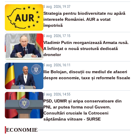
5 aug. 2026, 19:37
Strategia pentru biodiversitate nu apără
interesele României. AUR a votat
împotrivă
5 aug. 2026, 17:15
Vladimir Putin reorganizează Armata rusă.
A înființat o nouă structură dedicată
dronelor
5 aug. 2026, 16:11
Ilie Bolojan, discuții cu mediul de afaceri
despre economie, taxe și reformele fiscale
5 aug. 2026, 14:55
PSD, UDMR și aripa conservatoare din
PNL ar putea forma noul Guvern.
Consultări cruciale la Cotroceni
săptămâna viitoare - SURSE
ECONOMIE