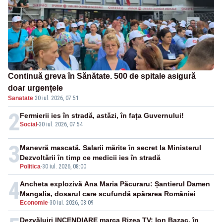
Continuă greva în Sănătate. 500 de spitale asigură
doar urgențele
Sanatate
·
30 iul. 2026, 07:51
2
Fermierii ies în stradă, astăzi, în fața Guvernului!
Social
-
30 iul. 2026, 07:54
3
Manevră mascată. Salarii mărite în secret la Ministerul
Dezvoltării în timp ce medicii ies în stradă
Politica
-
30 iul. 2026, 08:00
4
Ancheta explozivă Ana Maria Păcuraru: Șantierul Damen
Mangalia, dosarul care scufundă apărarea României
Economie
-
30 iul. 2026, 08:09
Dezvăluiri INCENDIARE marca Rizea TV: Ion Bazac, în