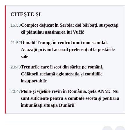
CITEȘTE ȘI
Complot dejucat în Serbia: doi bărbați, suspectați
15:50
că plănuiau asasinarea lui Vučić
Donald Trump, în centrul unui nou scandal.
21:52
Acuzații privind accesul preferențial la postările
sale
Trenurile care îi scot din sărite pe români.
20:49
Călătorii reclamă aglomerația și condițiile
insuportabile
Ploile și vijeliile revin în România. Șefa ANM:”Nu
20:47
sunt suficiente pentru a combate seceta și pentru a
îmbunătăți situația Dunării”