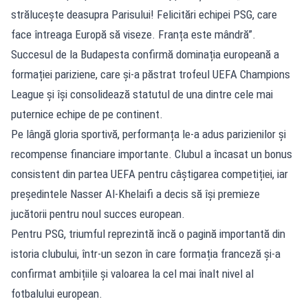
strălucește deasupra Parisului! Felicitări echipei PSG, care
face întreaga Europă să viseze. Franța este mândră”.
Succesul de la Budapesta confirmă dominația europeană a
formației pariziene, care și-a păstrat trofeul UEFA Champions
League și își consolidează statutul de una dintre cele mai
puternice echipe de pe continent.
Pe lângă gloria sportivă, performanța le-a adus parizienilor și
recompense financiare importante. Clubul a încasat un bonus
consistent din partea UEFA pentru câștigarea competiției, iar
președintele Nasser Al-Khelaifi a decis să își premieze
jucătorii pentru noul succes european.
Pentru PSG, triumful reprezintă încă o pagină importantă din
istoria clubului, într-un sezon în care formația franceză și-a
confirmat ambițiile și valoarea la cel mai înalt nivel al
fotbalului european.