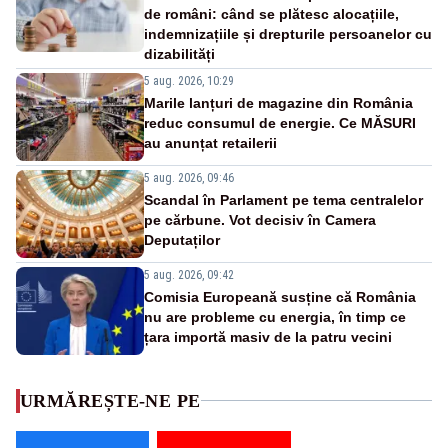
de români: când se plătesc alocațiile,
indemnizațiile și drepturile persoanelor cu
dizabilități
5 aug. 2026, 10:29
Marile lanțuri de magazine din România
reduc consumul de energie. Ce MĂSURI
au anunțat retailerii
5 aug. 2026, 09:46
Scandal în Parlament pe tema centralelor
pe cărbune. Vot decisiv în Camera
Deputaților
5 aug. 2026, 09:42
Comisia Europeană susține că România
nu are probleme cu energia, în timp ce
țara importă masiv de la patru vecini
URMĂREȘTE-NE PE