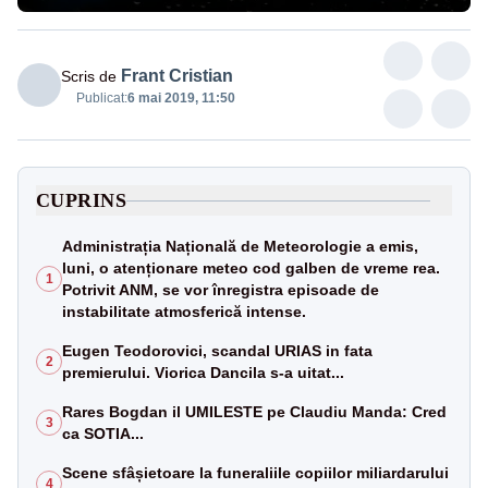
Frant Cristian
Scris de
Publicat:
6 mai 2019, 11:50
CUPRINS
Administrația Națională de Meteorologie a emis,
luni, o atenționare meteo cod galben de vreme rea.
1
Potrivit ANM, se vor înregistra episoade de
instabilitate atmosferică intense.
Eugen Teodorovici, scandal URIAS in fata
2
premierului. Viorica Dancila s-a uitat...
Rares Bogdan il UMILESTE pe Claudiu Manda: Cred
3
ca SOTIA...
Scene sfâșietoare la funeraliile copiilor miliardarului
4