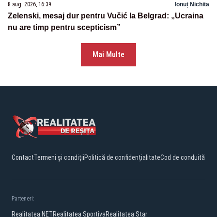
8 aug. 2026, 16:39
Ionuț Nichita
Zelenski, mesaj dur pentru Vučić la Belgrad: „Ucraina
nu are timp pentru scepticism”
Mai Multe
Contact
Termeni și condiții
Politică de confidențialitate
Cod de conduită
Parteneri:
Realitatea.NET
Realitatea Sportiva
Realitatea Star