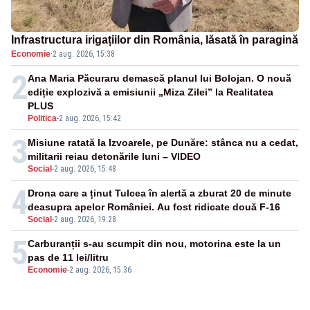
Infrastructura irigațiilor din România, lăsată în paragină
Economie
·
2 aug. 2026, 15:38
2
Ana Maria Păcuraru demască planul lui Bolojan. O nouă
ediție explozivă a emisiunii „Miza Zilei” la Realitatea
PLUS
Politica
-
2 aug. 2026, 15:42
3
Misiune ratată la Izvoarele, pe Dunăre: stânca nu a cedat,
militarii reiau detonările luni – VIDEO
Social
-
2 aug. 2026, 15:48
4
Drona care a ținut Tulcea în alertă a zburat 20 de minute
deasupra apelor României. Au fost ridicate două F-16
Social
-
2 aug. 2026, 19:28
5
Carburanții s-au scumpit din nou, motorina este la un
pas de 11 lei/litru
Economie
-
2 aug. 2026, 15:36