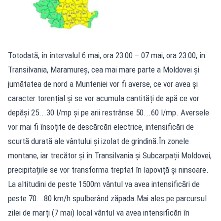
Totodată, în întervalul 6 mai, ora 23:00 – 07 mai, ora 23:00, în
Transilvania, Maramureș, cea mai mare parte a Moldovei și
jumătatea de nord a Munteniei vor fi averse, ce vor avea și
caracter torențial și se vor acumula cantități de apă ce vor
depăși 25...30 l/mp și pe arii restrânse 50...60 l/mp. Aversele
vor mai fi însoțite de descărcări electrice, intensificări de
scurtă durată ale vântului și izolat de grindină.În zonele
montane, iar trecător și în Transilvania și Subcarpații Moldovei,
precipitațiile se vor transforma treptat în lapoviță și ninsoare.
La altitudini de peste 1500m vântul va avea intensificări de
peste 70...80 km/h spulberând zăpada.Mai ales pe parcursul
zilei de marți (7 mai) local vântul va avea intensificări în