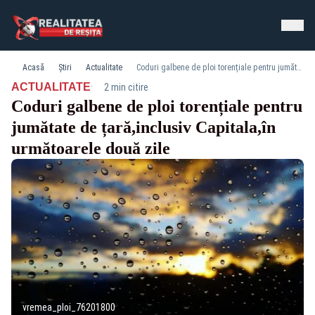
Acasă
Știri
Actualitate
Coduri galbene de ploi torențiale pentru jumătate de țară,inclusiv Capitala,în următoarele două zile
·
ACTUALITATE
2 min citire
Coduri galbene de ploi torențiale pentru
jumătate de țară,inclusiv Capitala,în
următoarele două zile
vremea_ploi_76201800