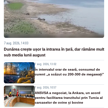
7 aug. 2026, 14:03
Dunărea crește ușor la intrarea în țară, dar rămâne mult
sub media lunii august
7 aug. 2026, 13:02
În intervalul orar de seară, consumul de
curent „a scăzut cu 200-300 de megawați”
7 aug. 2026, 10:57
ANSVSA a negociat, la Ankara, un acord
pentru facilitarea tranzitului prin Turcia al
carcaselor de ovine și bovine