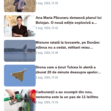
2 aug. 2026, 15:38
Ana Maria Păcuraru demască planul lui
Bolojan. O nouă ediție explozivă a
emisiunii „Miza Zilei” la Realitatea PLUS
2 aug. 2026, 15:42
Misiune ratată la Izvoarele, pe Dunăre:
stânca nu a cedat, militarii reiau
detonările luni – VIDEO
2 aug. 2026, 15:48
Drona care a ținut Tulcea în alertă a
zburat 20 de minute deasupra apelor
României. Au fost ridicate două F-16
2 aug. 2026, 19:28
Carburanții s-au scumpit din nou,
motorina este la un pas de 11 lei/litru
2 aug. 2026, 15:36