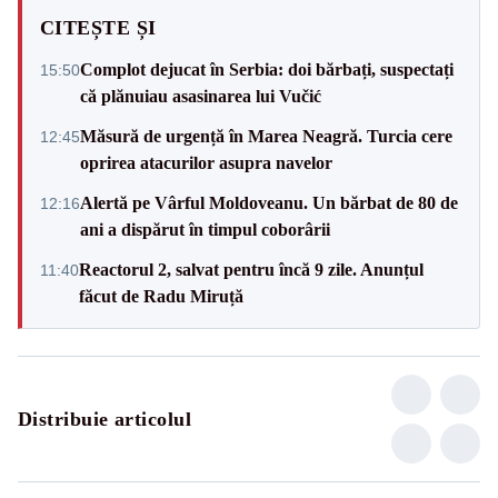
CITEȘTE ȘI
Complot dejucat în Serbia: doi bărbați, suspectați
15:50
că plănuiau asasinarea lui Vučić
Măsură de urgență în Marea Neagră. Turcia cere
12:45
oprirea atacurilor asupra navelor
Alertă pe Vârful Moldoveanu. Un bărbat de 80 de
12:16
ani a dispărut în timpul coborârii
Reactorul 2, salvat pentru încă 9 zile. Anunțul
11:40
făcut de Radu Miruță
Distribuie articolul