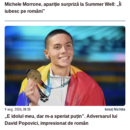
Michele Morrone, apariție surpriză la Summer Well: „Îi
iubesc pe români”
9 aug. 2026, 08:05
Ionuț Nichita
„E idolul meu, dar m-a speriat puțin”. Adversarul lui
David Popovici, impresionat de român