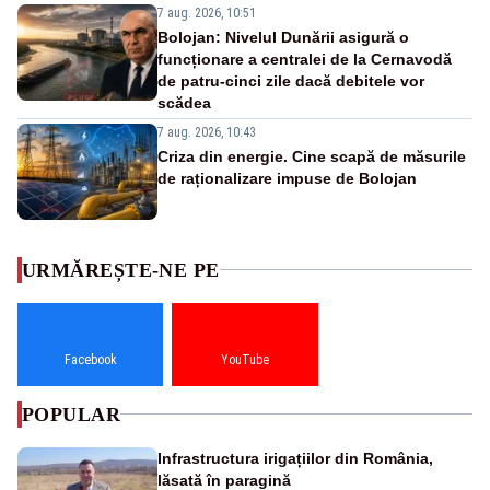
7 aug. 2026, 10:51
Bolojan: Nivelul Dunării asigură o
funcționare a centralei de la Cernavodă
de patru-cinci zile dacă debitele vor
scădea
7 aug. 2026, 10:43
Criza din energie. Cine scapă de măsurile
de raționalizare impuse de Bolojan
URMĂREȘTE-NE PE
Facebook
YouTube
POPULAR
Infrastructura irigațiilor din România,
lăsată în paragină