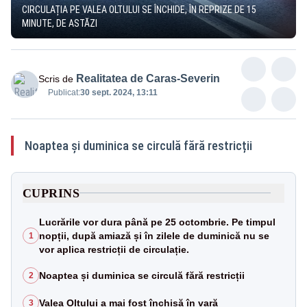
CIRCULAȚIA PE VALEA OLTULUI SE ÎNCHIDE, ÎN REPRIZE DE 15
MINUTE, DE ASTĂZI
Realitatea de Caras-Severin
Scris de
Publicat:
30 sept. 2024, 13:11
Noaptea și duminica se circulă fără restricții
CUPRINS
Lucrările vor dura până pe 25 octombrie. Pe timpul
nopții, după amiază și în zilele de duminică nu se
1
vor aplica restricții de circulație.
Noaptea și duminica se circulă fără restricții
2
Valea Oltului a mai fost închisă în vară
3