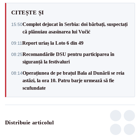
CITEȘTE ȘI
Complot dejucat în Serbia: doi bărbați, suspectați
15:50
că plănuiau asasinarea lui Vučić
Report uriaș la Loto 6 din 49
09:11
Recomandările DSU pentru participarea în
08:25
siguranță la festivaluri
Operațiunea de pe brațul Bala al Dunării se reia
08:14
astăzi, la ora 10. Patru barje urmează să fie
scufundate
Distribuie articolul