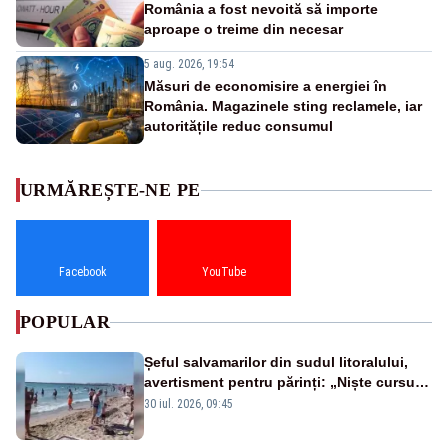
România a fost nevoită să importe
aproape o treime din necesar
5 aug. 2026, 19:54
Măsuri de economisire a energiei în
România. Magazinele sting reclamele, iar
autoritățile reduc consumul
URMĂREȘTE-NE PE
Facebook
YouTube
POPULAR
Șeful salvamarilor din sudul litoralului,
avertisment pentru părinți: „Niște cursuri
de înot la piscină nu sunt suficiente”
30 iul. 2026, 09:45