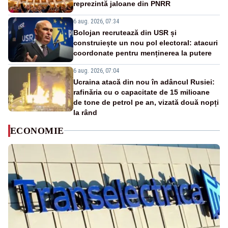
reprezintă jaloane din PNRR
6 aug. 2026, 07:34
Bolojan recrutează din USR și
construiește un nou pol electoral: atacuri
coordonate pentru menținerea la putere
6 aug. 2026, 07:04
Ucraina atacă din nou în adâncul Rusiei:
rafinăria cu o capacitate de 15 milioane
de tone de petrol pe an, vizată două nopți
la rând
ECONOMIE