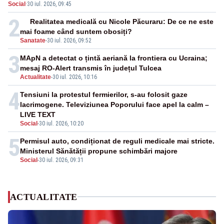
Social
·
30 iul. 2026, 09:45
suficiente”
2
Realitatea medicală cu Nicole Păcuraru: De ce ne este
mai foame când suntem obosiți?
Sanatate
-
30 iul. 2026, 09:52
3
MApN a detectat o țintă aeriană la frontiera cu Ucraina;
mesaj RO-Alert transmis în județul Tulcea
Actualitate
-
30 iul. 2026, 10:16
4
Tensiuni la protestul fermierilor, s-au folosit gaze
lacrimogene. Televiziunea Poporului face apel la calm –
LIVE TEXT
Social
-
30 iul. 2026, 10:20
5
Permisul auto, condiționat de reguli medicale mai stricte.
Ministerul Sănătății propune schimbări majore
Social
-
30 iul. 2026, 09:31
ACTUALITATE