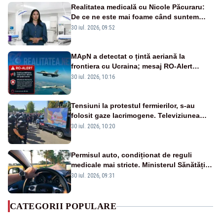
Realitatea medicală cu Nicole Păcuraru:
De ce ne este mai foame când suntem
obosiți?
30 iul. 2026, 09:52
MApN a detectat o țintă aeriană la
frontiera cu Ucraina; mesaj RO-Alert
transmis în județul Tulcea
30 iul. 2026, 10:16
Tensiuni la protestul fermierilor, s-au
folosit gaze lacrimogene. Televiziunea
Poporului face apel la calm – LIVE TEXT
30 iul. 2026, 10:20
Permisul auto, condiționat de reguli
medicale mai stricte. Ministerul Sănătății
propune schimbări majore
30 iul. 2026, 09:31
CATEGORII POPULARE