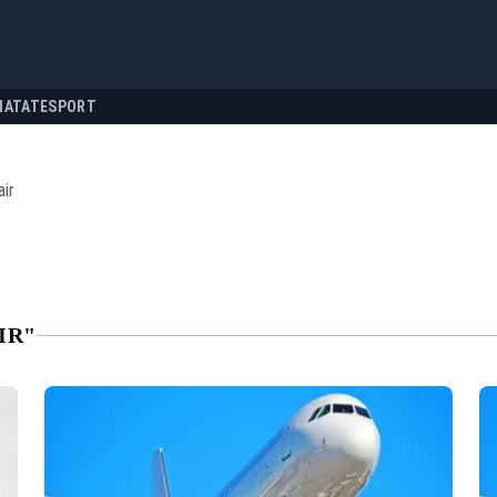
NATATE
SPORT
air
IR"