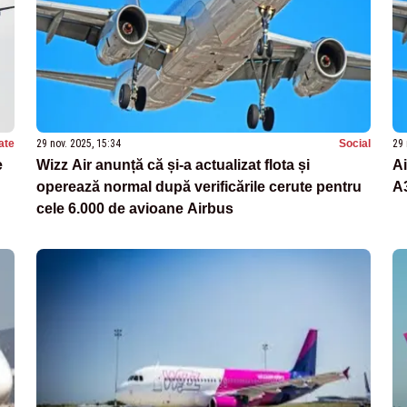
ate
29 nov. 2025, 15:34
Social
29 
e
Wizz Air anunță că și-a actualizat flota și
A
operează normal după verificările cerute pentru
A3
cele 6.000 de avioane Airbus