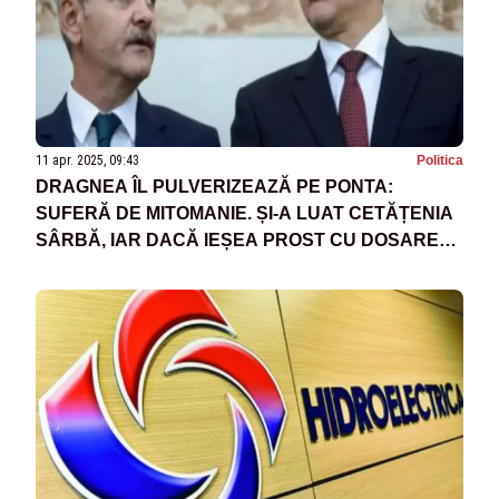
11 apr. 2025, 09:43
Politica
DRAGNEA ÎL PULVERIZEAZĂ PE PONTA:
SUFERĂ DE MITOMANIE. ȘI-A LUAT CETĂȚENIA
SÂRBĂ, IAR DACĂ IEȘEA PROST CU DOSARELE
VOIA SĂ MEARGĂ ÎN SERBIA