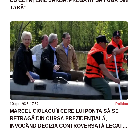
CU CETĂȚENIE SÂRBĂ, PREGĂTIT SĂ FUGĂ DIN
ȚARĂ”
10 apr. 2025, 17:52
Politica
MARCEL CIOLACU ÎI CERE LUI PONTA SĂ SE
RETRAGĂ DIN CURSA PREZIDENȚIALĂ,
INVOCÂND DECIZIA CONTROVERSATĂ LEGATĂ
DE INUNDAȚII