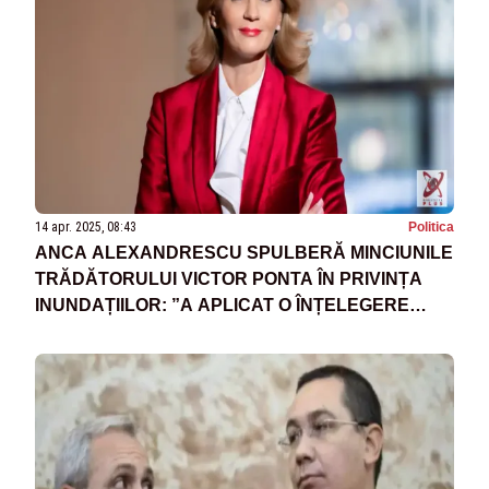
14 apr. 2025, 08:43
Politica
ANCA ALEXANDRESCU SPULBERĂ MINCIUNILE
TRĂDĂTORULUI VICTOR PONTA ÎN PRIVINȚA
INUNDAȚIILOR: ”A APLICAT O ÎNȚELEGERE
CARE EXISTĂ ÎNTRE ROMÂNIA ȘI SERBIA”