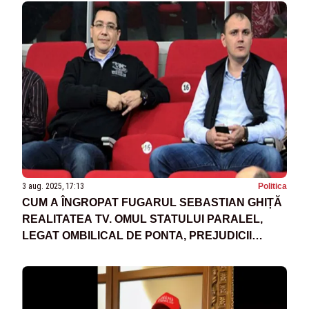
3 aug. 2025, 17:13
Politica
CUM A ÎNGROPAT FUGARUL SEBASTIAN GHIȚĂ
REALITATEA TV. OMUL STATULUI PARALEL,
LEGAT OMBILICAL DE PONTA, PREJUDICII
URIAȘE ADUSE TELEVIZIUNII. ISTORIA UNOR
AFACERI MURDARE – TUNURI DATE BANULUI
PUBLIC ȘI CELUI PRIVAT