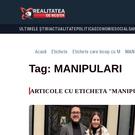
ULTIMELE ȘTIRI
ACTUALITATE
POLITICA
ECONOMIE
SOCIAL
SA
Acasă
Etichete
Etichete care încep cu M
MAN
Tag: MANIPULARI
ARTICOLE CU ETICHETA "MANIP