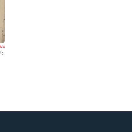
tica
”: