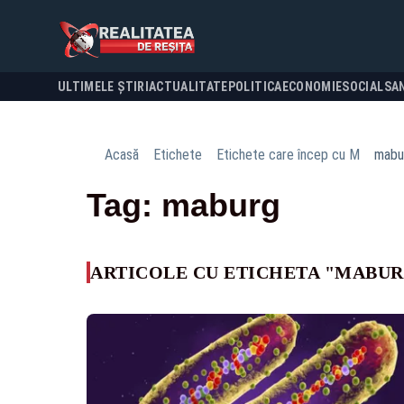
ULTIMELE ȘTIRI
ACTUALITATE
POLITICA
ECONOMIE
SOCIAL
SA
Acasă
Etichete
Etichete care încep cu M
mabu
Tag: maburg
ARTICOLE CU ETICHETA "MABU